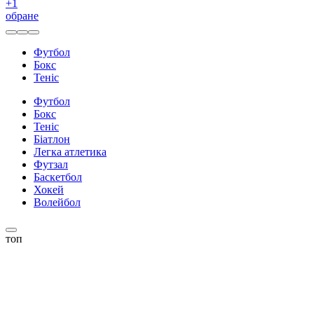
+
1
обране
Футбол
Бокс
Теніс
Футбол
Бокс
Теніс
Біатлон
Легка атлетика
Футзал
Баскетбол
Хокей
Волейбол
топ