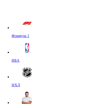
Формула 1
НБА
НХЛ