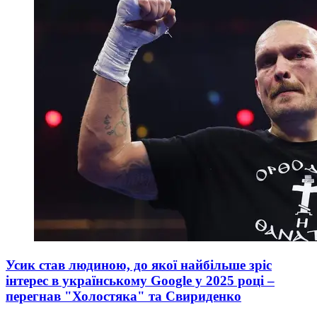
Усик став людиною, до якої найбільше зріс
інтерес в українському Google у 2025 році –
перегнав "Холостяка" та Свириденко