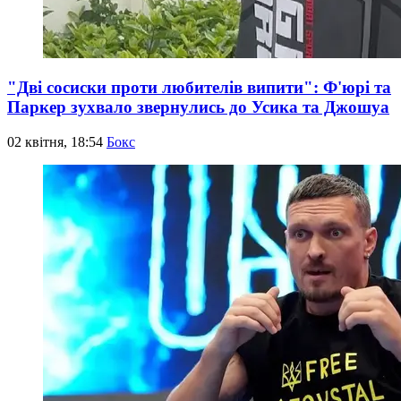
"Дві сосиски проти любителів випити": Ф'юрі та
Паркер зухвало звернулись до Усика та Джошуа
02 квітня, 18:54
Бокс