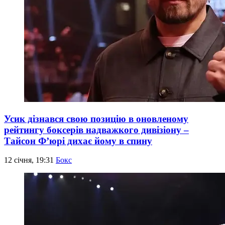
Усик дізнався свою позицію в оновленому
рейтингу боксерів надважкого дивізіону –
Тайсон Ф’юрі дихає йому в спину
12 січня, 19:31
Бокс