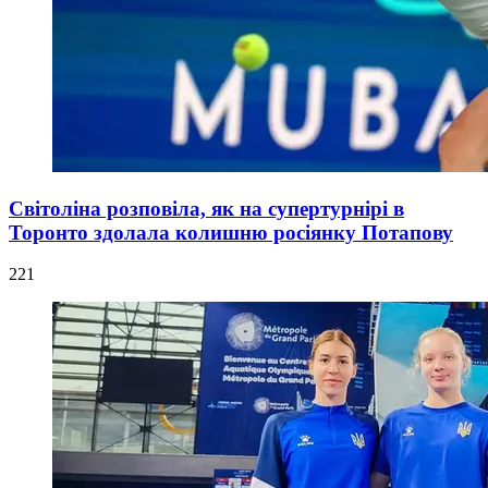
Світоліна розповіла, як на супертурнірі в
Торонто здолала колишню росіянку Потапову
221