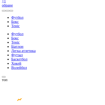
+
1
обране
Футбол
Бокс
Теніс
Футбол
Бокс
Теніс
Біатлон
Легка атлетика
Футзал
Баскетбол
Хокей
Волейбол
топ