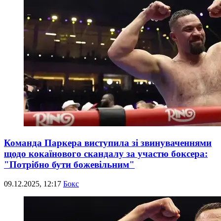
Команда Паркера виступила зі звинуваченнями
щодо кокаїнового скандалу за участю боксера:
"Потрібно бути божевільним"
09.12.2025, 12:17
Бокс