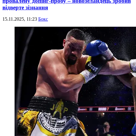
провалену допінг-пробу – новозеландець зробив
відверте зізнання
15.11.2025, 11:23
Бокс