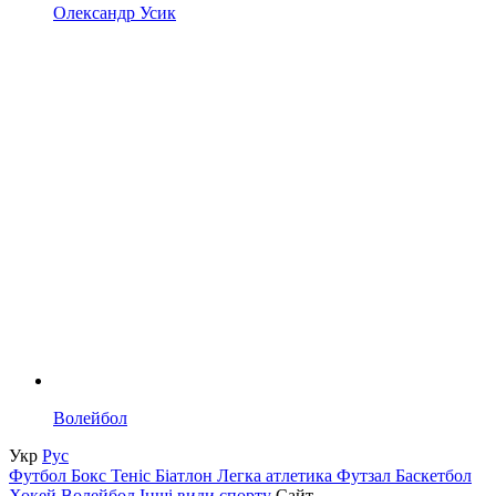
Олександр Усик
Волейбол
Укр
Рус
Футбол
Бокс
Теніс
Біатлон
Легка атлетика
Футзал
Баскетбол
Хокей
Волейбол
Інші види спорту
Сайт