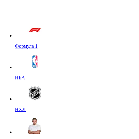
Формула 1
НБА
НХЛ