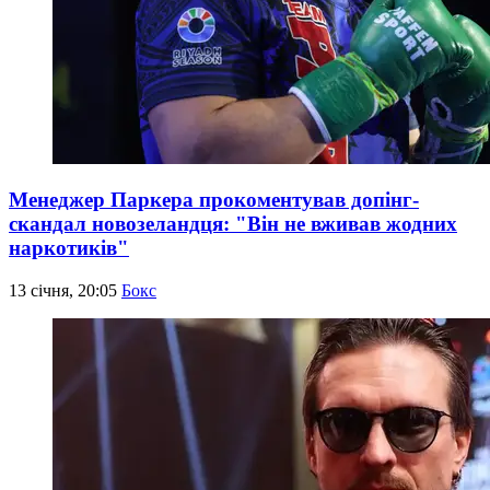
Менеджер Паркера прокоментував допінг-
скандал новозеландця: "Він не вживав жодних
наркотиків"
13 січня, 20:05
Бокс