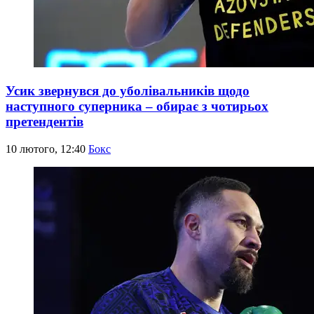
Усик звернувся до уболівальників щодо
наступного суперника – обирає з чотирьох
претендентів
10 лютого, 12:40
Бокс