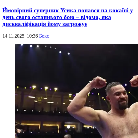
Ймовірний суперник Усика попався на кокаїні у
день свого останнього бою – відомо, яка
дискваліфікація йому загрожує
14.11.2025, 10:36
Бокс