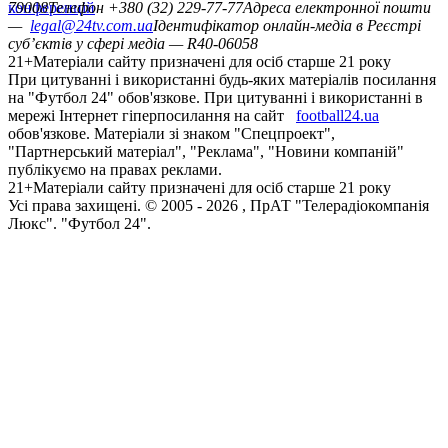
конференцій
79008
Телефон +380 (32) 229-77-77
Адреса електронної пошти
—
legal@24tv.com.ua
Ідентифікатор онлайн-медіа в Реєстрі
суб’єктів у сфері медіа — R40-06058
21+
Матеріали сайту призначені для осіб старше 21 року
При цитуванні і використанні будь-яких матеріалів посилання
на "Футбол 24" обов'язкове. При цитуванні і використанні в
мережі Інтернет гіперпосилання на сайт
football24.ua
обов'язкове. Матеріали зі знаком "Спецпроект",
"Партнерський матеріал", "Реклама", "Новини компаній"
публікуємо на правах реклами.
21+
Матеріали сайту призначені для осіб старше 21 року
Усi права захищенi. © 2005 -
2026
, ПрАТ "Телерадіокомпанія
Люкс". "Футбол 24".