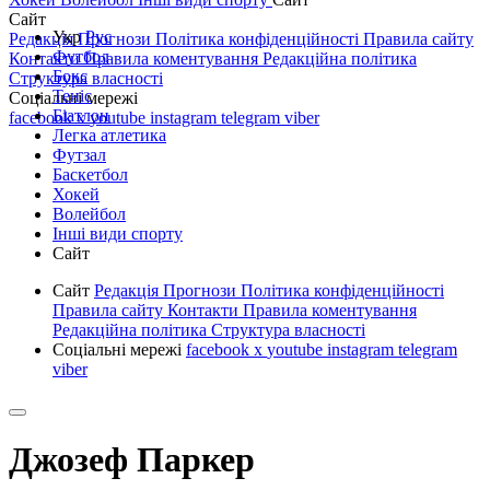
Сайт
Укр
Рус
Редакція
Прогнози
Політика конфіденційності
Правила сайту
Футбол
Контакти
Правила коментування
Редакційна політика
Бокс
Структура власності
Теніс
Соціальні мережі
Біатлон
facebook
x
youtube
instagram
telegram
viber
Легка атлетика
Футзал
Баскетбол
Хокей
Волейбол
Інші види спорту
Сайт
Сайт
Редакція
Прогнози
Політика конфіденційності
Правила сайту
Контакти
Правила коментування
Редакційна політика
Структура власності
Соціальні мережі
facebook
x
youtube
instagram
telegram
viber
Джозеф Паркер