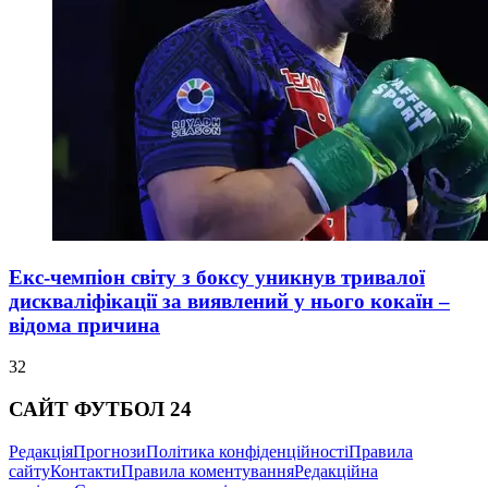
Екс-чемпіон світу з боксу уникнув тривалої
дискваліфікації за виявлений у нього кокаїн –
відома причина
32
САЙТ ФУТБОЛ 24
Редакція
Прогнози
Політика конфіденційності
Правила
сайту
Контакти
Правила коментування
Редакційна