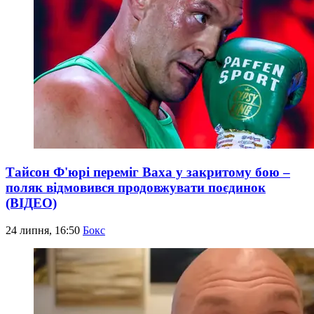
Тайсон Ф'юрі переміг Ваха у закритому бою –
поляк відмовився продовжувати поєдинок
(ВІДЕО)
24 липня, 16:50
Бокс