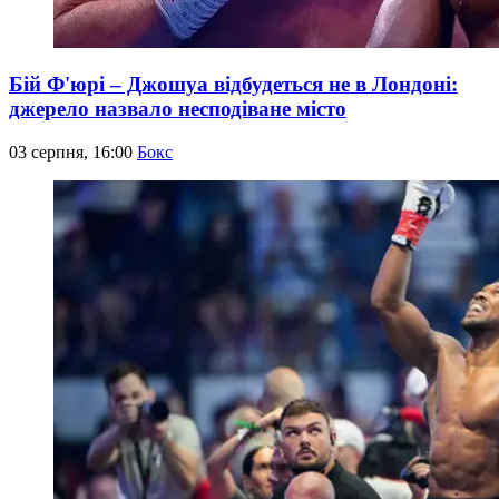
Бій Ф'юрі – Джошуа відбудеться не в Лондоні:
джерело назвало несподіване місто
03 серпня, 16:00
Бокс