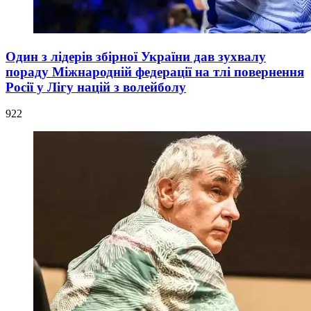
Один з лідерів збірної України дав зухвалу
пораду Міжнародній федерації на тлі повернення
Росії у Лігу націй з волейболу
922