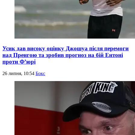
Усик дав високу оцінку Джошуа після перемоги
над Пренгою та зробив прогноз на бій Ентоні
проти Ф’юрі
26 липня, 10:54
Бокс