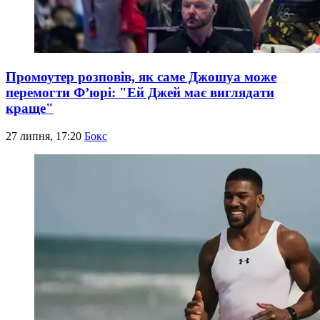
Промоутер розповів, як саме Джошуа може
перемогти Ф’юрі: "Ей Джей має виглядати
краще"
27 липня, 17:20
Бокс