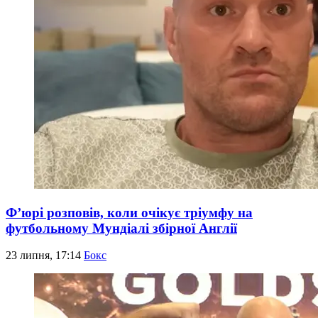
Ф’юрі розповів, коли очікує тріумфу на
футбольному Мундіалі збірної Англії
23 липня, 17:14
Бокс