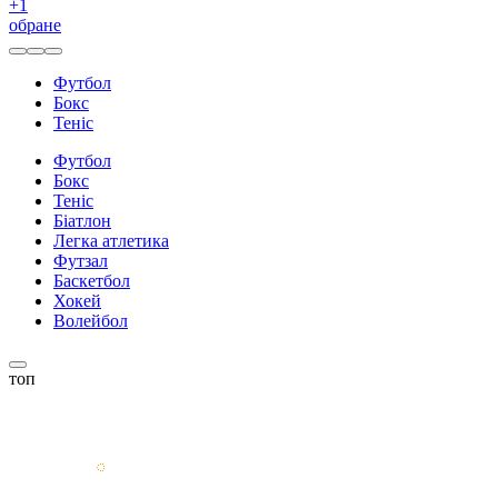
+
1
обране
Футбол
Бокс
Теніс
Футбол
Бокс
Теніс
Біатлон
Легка атлетика
Футзал
Баскетбол
Хокей
Волейбол
топ