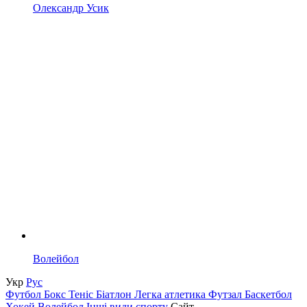
Олександр Усик
Волейбол
Укр
Рус
Футбол
Бокс
Теніс
Біатлон
Легка атлетика
Футзал
Баскетбол
Хокей
Волейбол
Інші види спорту
Сайт