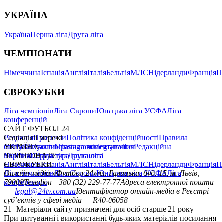
УКРАЇНА
Україна
Перша ліга
Друга ліга
ЧЕМПІОНАТИ
Німеччина
Іспанія
Англія
Італія
Бельгія
МЛС
Нідерланди
Франція
П
ЄВРОКУБКИ
Ліга чемпіонів
Ліга Європи
Юнацька ліга УЄФА
Ліга
конференцій
САЙТ ФУТБОЛ 24
Редакція
Соціальні мережі
Прогнози
Політика конфіденційності
Правила
сайту
facebook
УКРАЇНА
Контакти
x
youtube
Правила коментування
instagram
telegram
viber
Редакційна
політика
Україна
ЧЕМПІОНАТИ
Перша ліга
Структура власності
Друга ліга
Німеччина
ЄВРОКУБКИ
Іспанія
Англія
Італія
Бельгія
МЛС
Нідерланди
Франція
П
Ліга чемпіонів
Онлайн-медіа «Футбол 24»
Ліга Європи
Юнацька ліга УЄФА
пл. Галицька, буд. 15, м. Львів,
Ліга
конференцій
79008
Телефон +380 (32) 229-77-77
Адреса електронної пошти
—
legal@24tv.com.ua
Ідентифікатор онлайн-медіа в Реєстрі
суб’єктів у сфері медіа — R40-06058
21+
Матеріали сайту призначені для осіб старше 21 року
При цитуванні і використанні будь-яких матеріалів посилання