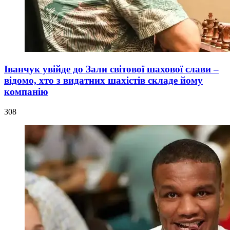
Іванчук увійде до Зали світової шахової слави –
відомо, хто з видатних шахістів складе йому
компанію
308