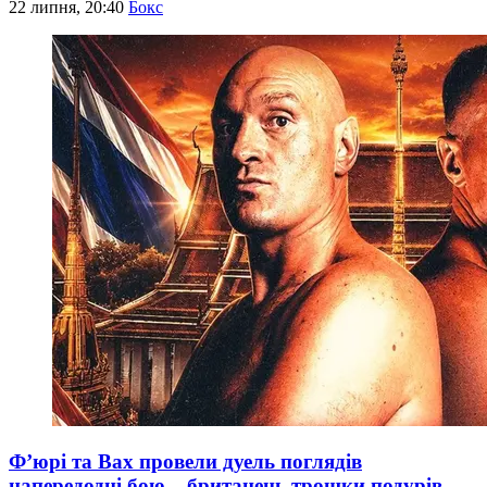
22 липня, 20:40
Бокс
Ф’юрі та Вах провели дуель поглядів
напередодні бою – британець трошки подурів