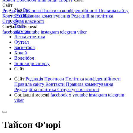
Сайт
Укр
Рус
Редакція
Прогнози
Політика конфіденційності
Правила сайту
Футбол
Контакти
Правила коментування
Редакційна політика
Бокс
Структура власності
Теніс
Соціальні мережі
Біатлон
facebook
x
youtube
instagram
telegram
viber
Легка атлетика
Футзал
Баскетбол
Хокей
Волейбол
Інші види спорту
Сайт
Сайт
Редакція
Прогнози
Політика конфіденційності
Правила сайту
Контакти
Правила коментування
Редакційна політика
Структура власності
Соціальні мережі
facebook
x
youtube
instagram
telegram
viber
Тайсон Ф'юрі