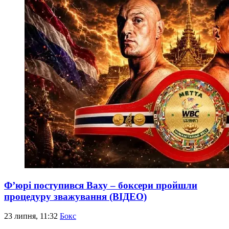
Фʼюрі поступився Ваху – боксери пройшли
процедуру зважування (ВІДЕО)
23 липня, 11:32
Бокс