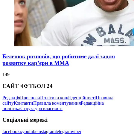
Беленюк розповів, що робитиме далі задля
розвитку кар’єри в ММА
149
САЙТ ФУТБОЛ 24
Редакція
Прогнози
Політика конфіденційності
Правила
сайту
Контакти
Правила коментування
Редакційна
політика
Структура власності
Соціальні мережі
facebook
x
youtube
instagram
telegram
viber