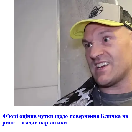
Ф’юрі оцінив чутки щодо повернення Кличка на
ринг – згадав наркотики