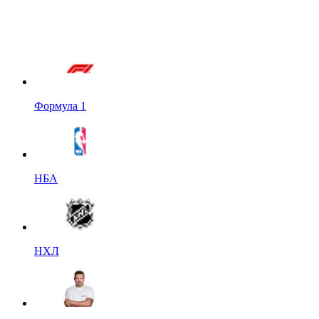
Формула 1
НБА
НХЛ