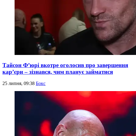
Тайсон Ф’юрі вкотре оголосив про завершення
кар’єри – зізнався, чим планує займатися
25 липня, 09:38
Бокс