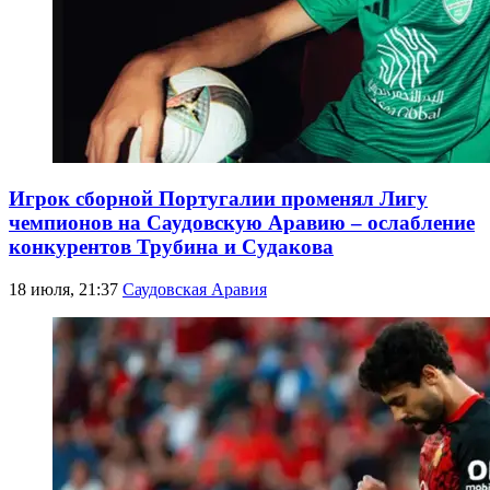
Игрок сборной Португалии променял Лигу
чемпионов на Саудовскую Аравию – ослабление
конкурентов Трубина и Судакова
18 июля, 21:37
Саудовская Аравия