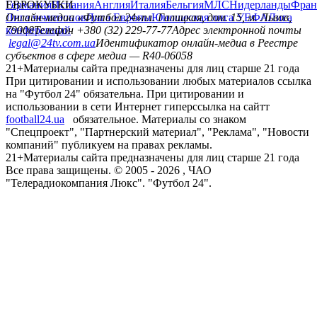
Германия
ЕВРОКУБКИ
Испания
Англия
Италия
Бельгия
МЛС
Нидерланды
Фран
Лига чемпионов
Онлайн-медиа «Футбол 24»
Лига Европы
пл. Галицкая, дом. 15, м. Львов,
Юношеская лига УЕФА
Лига
конференций
79008
Телефон +380 (32) 229-77-77
Адрес электронной почты
legal@24tv.com.ua
Идентификатор онлайн-медиа в Реестре
субъектов в сфере медиа — R40-06058
21+
Материалы сайта предназначены для лиц старше 21 года
При цитировании и использовании любых материалов ссылка
на "Футбол 24" обязательна. При цитировании и
использовании в сети Интернет гиперссылка на сайтт
football24.ua
обязательное. Материалы со знаком
"Спецпроект", "Партнерский материал", "Реклама", "Новости
компаний" публикуем на правах рекламы.
21+
Материалы сайта предназначены для лиц старше 21 года
Все права защищены. © 2005 -
2026
, ЧАО
"Телерадиокомпания Люкс". "Футбол 24".