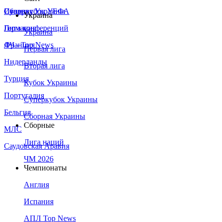
Сборная Украины
Италия
Суперкубок УЕФА
Украина
Германия
Лига конференций
Украина
Франция
ЛЧ - Top News
Первая лига
Нидерланды
Вторая лига
Турция
Кубок Украины
Португалия
Суперкубок Украины
Бельгия
Сборная Украины
Сборные
МЛС
Лига наций
Саудовская Аравия
ЧМ 2026
Чемпионаты
Англия
Испания
АПЛ Top News