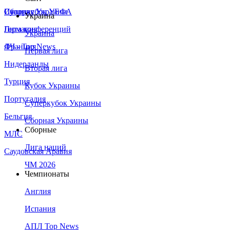
Сборная Украины
Италия
Суперкубок УЕФА
Украина
Германия
Лига конференций
Украина
Франция
ЛЧ - Top News
Первая лига
Нидерланды
Вторая лига
Турция
Кубок Украины
Португалия
Суперкубок Украины
Бельгия
Сборная Украины
Сборные
МЛС
Лига наций
Саудовская Аравия
ЧМ 2026
Чемпионаты
Англия
Испания
АПЛ Top News