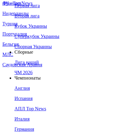
Франция
ЛЧ - Top News
Первая лига
Нидерланды
Вторая лига
Турция
Кубок Украины
Португалия
Суперкубок Украины
Бельгия
Сборная Украины
Сборные
МЛС
Лига наций
Саудовская Аравия
ЧМ 2026
Чемпионаты
Англия
Испания
АПЛ Top News
Италия
Германия