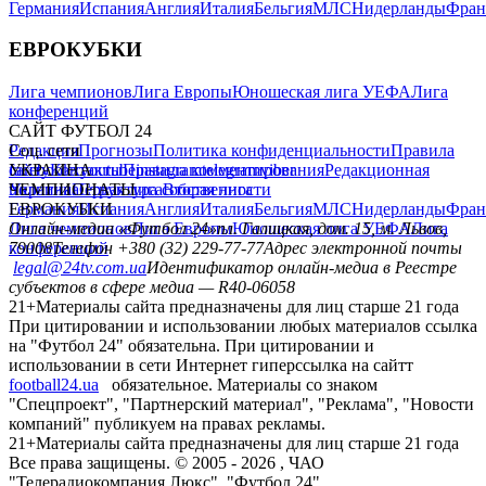
Германия
Испания
Англия
Италия
Бельгия
МЛС
Нидерланды
Фран
ЕВРОКУБКИ
Лига чемпионов
Лига Европы
Юношеская лига УЕФА
Лига
конференций
САЙТ ФУТБОЛ 24
Редакция
Соц. сети
Прогнозы
Политика конфиденциальности
Правила
сайту
facebook
УКРАИНА
Контакты
x
youtube
Правила комментирования
instagram
telegram
viber
Редакционная
политика
Украина
ЧЕМПИОНАТЫ
Первая лига
Структура собственности
Вторая лига
Германия
ЕВРОКУБКИ
Испания
Англия
Италия
Бельгия
МЛС
Нидерланды
Фран
Лига чемпионов
Онлайн-медиа «Футбол 24»
Лига Европы
пл. Галицкая, дом. 15, м. Львов,
Юношеская лига УЕФА
Лига
конференций
79008
Телефон +380 (32) 229-77-77
Адрес электронной почты
legal@24tv.com.ua
Идентификатор онлайн-медиа в Реестре
субъектов в сфере медиа — R40-06058
21+
Материалы сайта предназначены для лиц старше 21 года
При цитировании и использовании любых материалов ссылка
на "Футбол 24" обязательна. При цитировании и
использовании в сети Интернет гиперссылка на сайтт
football24.ua
обязательное. Материалы со знаком
"Спецпроект", "Партнерский материал", "Реклама", "Новости
компаний" публикуем на правах рекламы.
21+
Материалы сайта предназначены для лиц старше 21 года
Все права защищены. © 2005 -
2026
, ЧАО
"Телерадиокомпания Люкс". "Футбол 24".