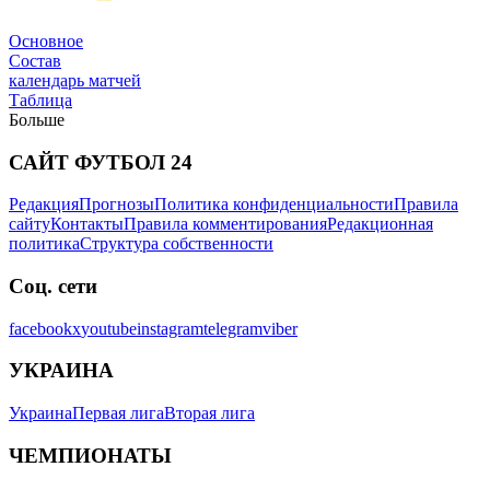
Трансферы
Основное
Состав
календарь матчей
Таблица
Больше
САЙТ ФУТБОЛ 24
Редакция
Прогнозы
Политика конфиденциальности
Правила
Новости
сайту
Контакты
Правила комментирования
Редакционная
политика
Структура собственности
Соц. сети
facebook
x
youtube
instagram
telegram
viber
УКРАИНА
Украина
Первая лига
Вторая лига
ЧЕМПИОНАТЫ