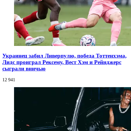
Украинец забил Ливерпулю, победа Тоттенхэма,
Лидс проиграл Рексему, Вест Хэм и Рейнджерс
сыграли вничью
12 941