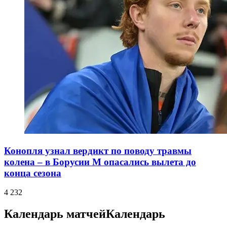
Конопля узнал вердикт по поводу травмы
колена – в Борусии М опасались вылета до
конца сезона
4 232
Календарь матчей
Календарь