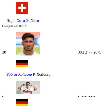
Энди Хоти
Э. Хоти
полузащитник
30
30
2
2
7
-
2075
ʼ
Робин Хойссер
Р. Хойссер
-
-
-
-
-
-
-