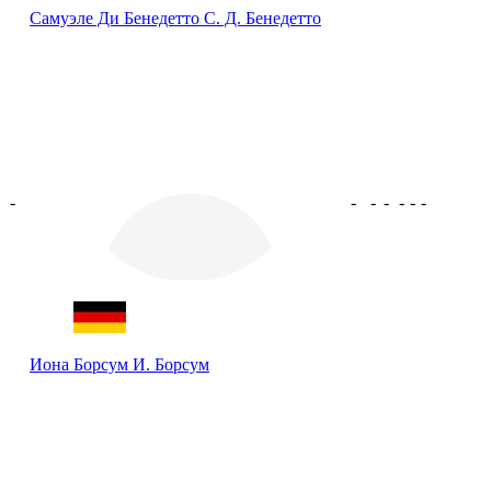
Самуэле Ди Бенедетто
С. Д. Бенедетто
-
-
-
-
-
-
-
Иона Борсум
И. Борсум