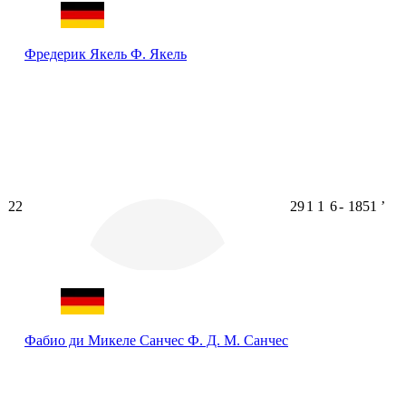
Фредерик Якель
Ф. Якель
22
29
1
1
6
-
1851
ʼ
Фабио ди Микеле Санчес
Ф. Д. М. Санчес