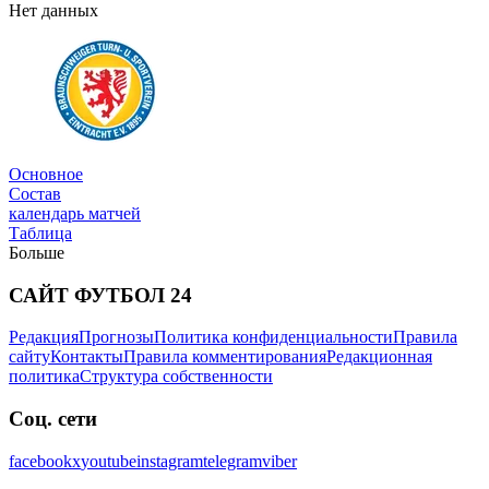
Нет данных
Трансферы
Основное
Состав
календарь матчей
Таблица
Больше
САЙТ ФУТБОЛ 24
Редакция
Прогнозы
Политика конфиденциальности
Правила
Новости
сайту
Контакты
Правила комментирования
Редакционная
политика
Структура собственности
Соц. сети
facebook
x
youtube
instagram
telegram
viber