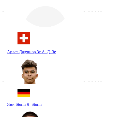
-
-
-
-
-
-
-
Арлет Джуниор Зе
А. Д. Зе
-
-
-
-
-
-
-
Янн Sturm
Я. Sturm