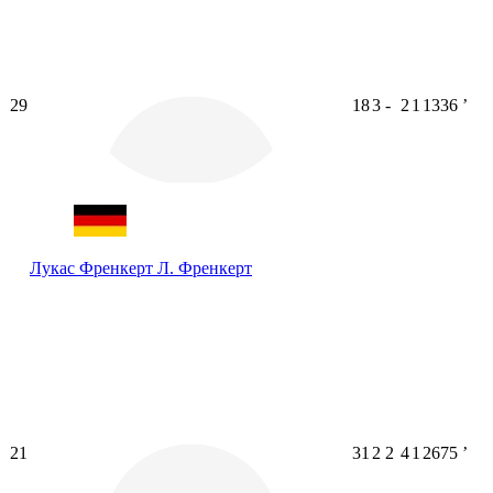
29
18
3
-
2
1
1336
ʼ
Лукас Френкерт
Л. Френкерт
21
31
2
2
4
1
2675
ʼ