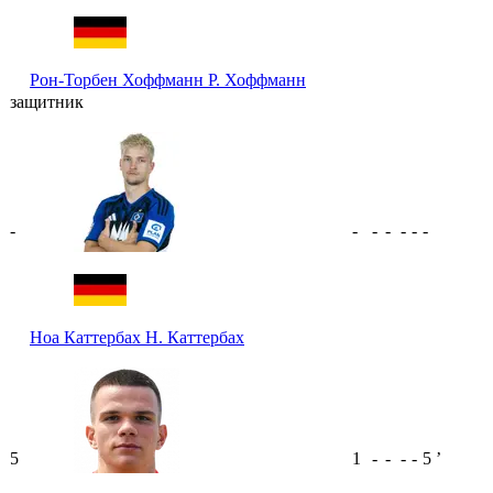
Рон-Торбен Хоффманн
Р. Хоффманн
защитник
-
-
-
-
-
-
-
Ноа Каттербах
Н. Каттербах
5
1
-
-
-
-
5
ʼ