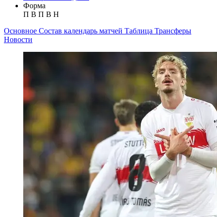
Форма
П
В
П
В
Н
Основное
Состав
календарь матчей
Таблица
Трансферы
Новости