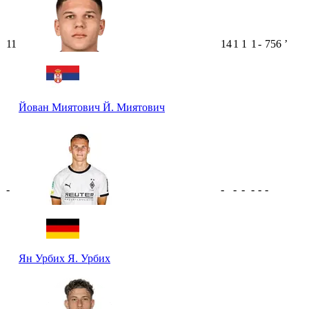
11
14
1
1
1
-
756
ʼ
Йован Миятович
Й. Миятович
-
-
-
-
-
-
-
Ян Урбих
Я. Урбих