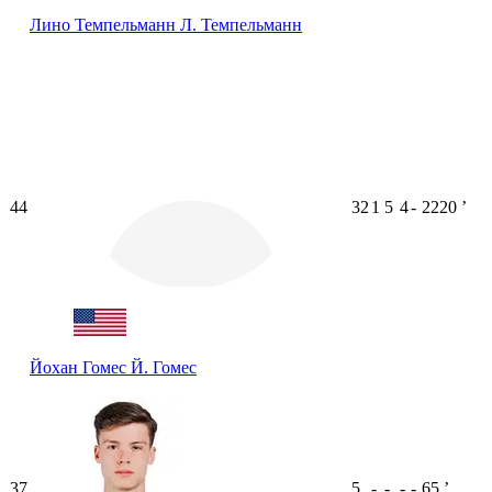
Лино Темпельманн
Л. Темпельманн
44
32
1
5
4
-
2220
ʼ
Йохан Гомес
Й. Гомес
37
5
-
-
-
-
65
ʼ