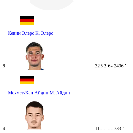
Кевин Элерс
К. Элерс
8
32
5
3
6
-
2496
ʼ
Мехмет-Кан Айдин
М. Айдин
4
11
-
-
-
-
733
ʼ