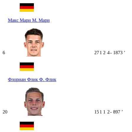
Макс Мари
М. Мари
6
27
1
2
4
-
1873
ʼ
Флориан Флик
Ф. Флик
20
15
1
1
2
-
897
ʼ