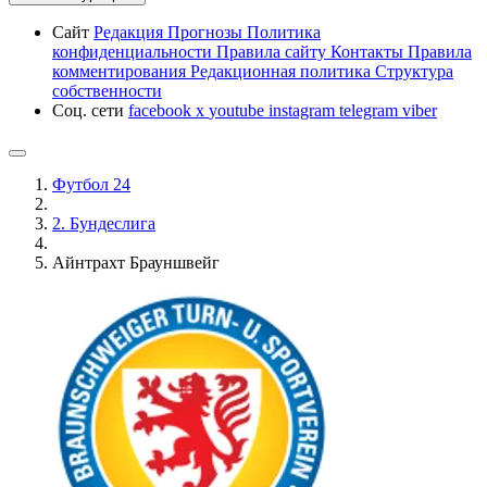
Сайт
Редакция
Прогнозы
Политика
конфиденциальности
Правила сайту
Контакты
Правила
комментирования
Редакционная политика
Структура
собственности
Соц. сети
facebook
x
youtube
instagram
telegram
viber
Футбол 24
2. Бундеслига
Айнтрахт Брауншвейг