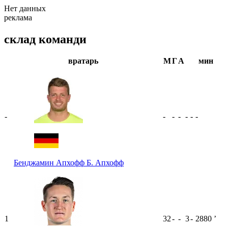
Нет данных
реклама
склад команди
вратарь
М
Г
А
мин
-
-
-
-
-
-
-
Бенджамин Апхофф
Б. Апхофф
1
32
-
-
3
-
2880
ʼ