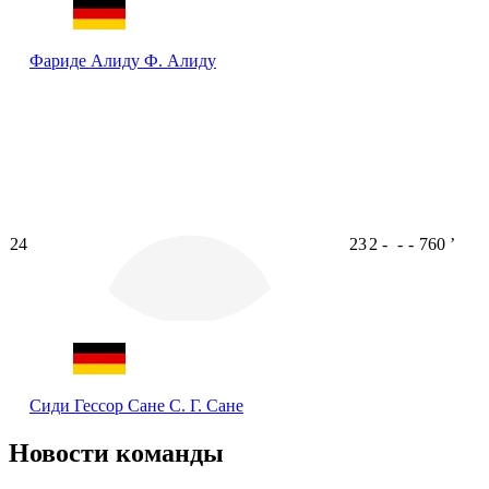
Фариде Алиду
Ф. Алиду
24
23
2
-
-
-
760
ʼ
Сиди Гессор Сане
С. Г. Сане
Новости команды