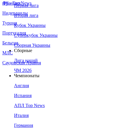
Франция
ЛЧ - Top News
Первая лига
Нидерланды
Вторая лига
Турция
Кубок Украины
Португалия
Суперкубок Украины
Бельгия
Сборная Украины
Сборные
МЛС
Лига наций
Саудовская Аравия
ЧМ 2026
Чемпионаты
Англия
Испания
АПЛ Top News
Италия
Германия