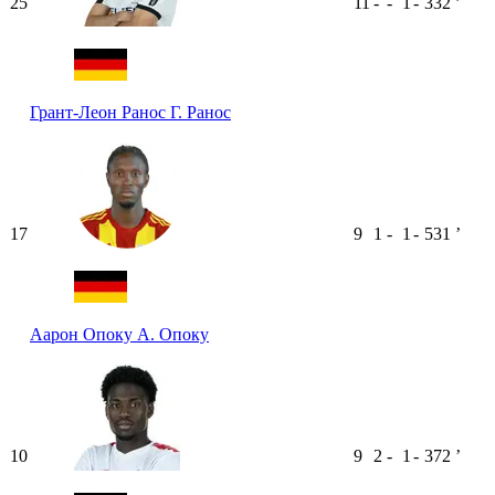
25
11
-
-
1
-
332
ʼ
Грант-Леон Ранос
Г. Ранос
17
9
1
-
1
-
531
ʼ
Аарон Опоку
А. Опоку
10
9
2
-
1
-
372
ʼ