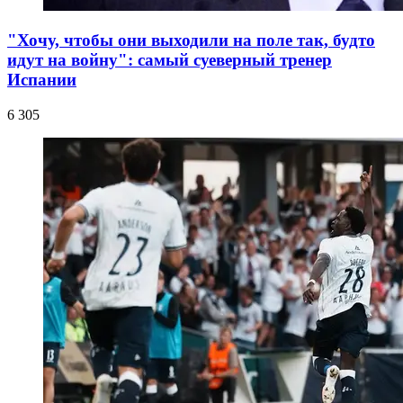
"Хочу, чтобы они выходили на поле так, будто
идут на войну": самый суеверный тренер
Испании
6 305