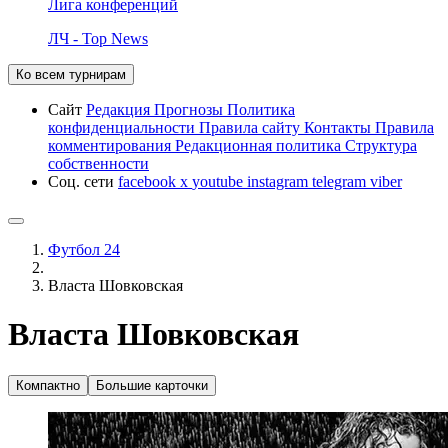
Лига конференций
ЛЧ - Top News
Ко всем турнирам
Сайт
Редакция
Прогнозы
Политика
конфиденциальности
Правила сайту
Контакты
Правила
комментирования
Редакционная политика
Структура
собственности
Соц. сети
facebook
x
youtube
instagram
telegram
viber
Футбол 24
Власта Шовковская
Власта Шовковская
Компактно
Большие карточки