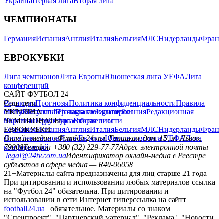
Украина
Первая лига
Вторая лига
ЧЕМПИОНАТЫ
Германия
Испания
Англия
Италия
Бельгия
МЛС
Нидерланды
Фран
ЕВРОКУБКИ
Лига чемпионов
Лига Европы
Юношеская лига УЕФА
Лига
конференций
САЙТ ФУТБОЛ 24
Редакция
Соц. сети
Прогнозы
Политика конфиденциальности
Правила
сайту
facebook
УКРАИНА
Контакты
x
youtube
Правила комментирования
instagram
telegram
viber
Редакционная
политика
Украина
ЧЕМПИОНАТЫ
Первая лига
Структура собственности
Вторая лига
Германия
ЕВРОКУБКИ
Испания
Англия
Италия
Бельгия
МЛС
Нидерланды
Фран
Лига чемпионов
Онлайн-медиа «Футбол 24»
Лига Европы
пл. Галицкая, дом. 15, м. Львов,
Юношеская лига УЕФА
Лига
конференций
79008
Телефон +380 (32) 229-77-77
Адрес электронной почты
legal@24tv.com.ua
Идентификатор онлайн-медиа в Реестре
субъектов в сфере медиа — R40-06058
21+
Материалы сайта предназначены для лиц старше 21 года
При цитировании и использовании любых материалов ссылка
на "Футбол 24" обязательна. При цитировании и
использовании в сети Интернет гиперссылка на сайтт
football24.ua
обязательное. Материалы со знаком
"Спецпроект", "Партнерский материал", "Реклама", "Новости