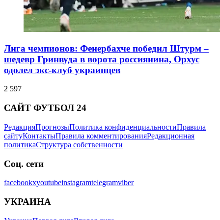
Лига чемпионов: Фенербахче победил Штурм –
шедевр Гринвуда в ворота россиянина, Орхус
одолел экс-клуб украинцев
2 597
САЙТ ФУТБОЛ 24
Редакция
Прогнозы
Политика конфиденциальности
Правила
сайту
Контакты
Правила комментирования
Редакционная
политика
Структура собственности
Соц. сети
facebook
x
youtube
instagram
telegram
viber
УКРАИНА