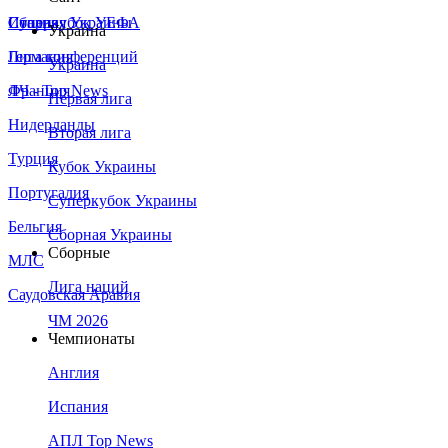
Сборная Украины
Италия
Суперкубок УЕФА
Украина
Германия
Лига конференций
Украина
Франция
ЛЧ - Top News
Первая лига
Нидерланды
Вторая лига
Турция
Кубок Украины
Португалия
Суперкубок Украины
Бельгия
Сборная Украины
Сборные
МЛС
Лига наций
Саудовская Аравия
ЧМ 2026
Чемпионаты
Англия
Испания
АПЛ Top News