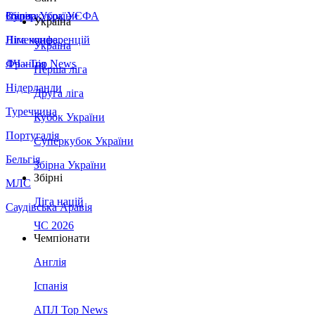
Збірна України
Італія
Суперкубок УЄФА
Україна
Німеччина
Ліга конференцій
Україна
Франція
ЛЧ - Top News
Перша ліга
Нідерланди
Друга ліга
Туреччина
Кубок України
Португалія
Суперкубок України
Бельгія
Збірна України
Збірні
МЛС
Ліга націй
Саудівська Аравія
ЧС 2026
Чемпіонати
Англія
Іспанія
АПЛ Top News