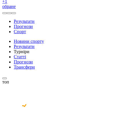
+
1
обране
Результати
Прогнози
Спорт
Новини спорту
Результати
Турніри
Статті
Прогнози
Трансфери
топ