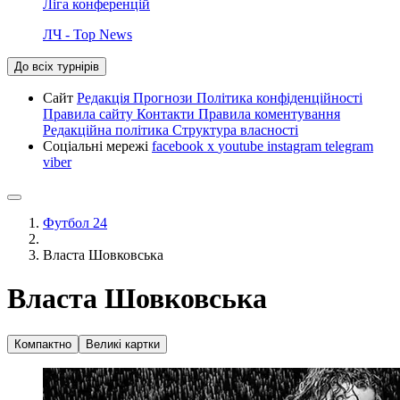
Ліга конференцій
ЛЧ - Top News
До всіх турнірів
Сайт
Редакція
Прогнози
Політика конфіденційності
Правила сайту
Контакти
Правила коментування
Редакційна політика
Структура власності
Соціальні мережі
facebook
x
youtube
instagram
telegram
viber
Футбол 24
Власта Шовковська
Власта Шовковська
Компактно
Великі картки