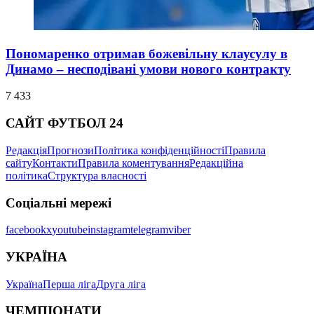
Пономаренко отримав божевільну клаусулу в
Динамо – несподівані умови нового контракту
7 433
САЙТ ФУТБОЛ 24
Редакція
Прогнози
Політика конфіденційності
Правила
сайту
Контакти
Правила коментування
Редакційна
політика
Структура власності
Соціальні мережі
facebook
x
youtube
instagram
telegram
viber
УКРАЇНА
Україна
Перша ліга
Друга ліга
ЧЕМПІОНАТИ