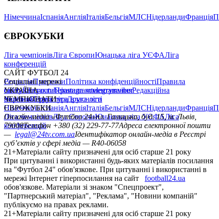
Німеччина
Іспанія
Англія
Італія
Бельгія
МЛС
Нідерланди
Франція
П
ЄВРОКУБКИ
Ліга чемпіонів
Ліга Європи
Юнацька ліга УЄФА
Ліга
конференцій
САЙТ ФУТБОЛ 24
Редакція
Соціальні мережі
Прогнози
Політика конфіденційності
Правила
сайту
facebook
УКРАЇНА
Контакти
x
youtube
Правила коментування
instagram
telegram
viber
Редакційна
політика
Україна
ЧЕМПІОНАТИ
Перша ліга
Структура власності
Друга ліга
Німеччина
ЄВРОКУБКИ
Іспанія
Англія
Італія
Бельгія
МЛС
Нідерланди
Франція
П
Ліга чемпіонів
Онлайн-медіа «Футбол 24»
Ліга Європи
Юнацька ліга УЄФА
пл. Галицька, буд. 15, м. Львів,
Ліга
конференцій
79008
Телефон +380 (32) 229-77-77
Адреса електронної пошти
—
legal@24tv.com.ua
Ідентифікатор онлайн-медіа в Реєстрі
суб’єктів у сфері медіа — R40-06058
21+
Матеріали сайту призначені для осіб старше 21 року
При цитуванні і використанні будь-яких матеріалів посилання
на "Футбол 24" обов'язкове. При цитуванні і використанні в
мережі Інтернет гіперпосилання на сайт
football24.ua
обов'язкове. Матеріали зі знаком "Спецпроект",
"Партнерський матеріал", "Реклама", "Новини компаній"
публікуємо на правах реклами.
21+
Матеріали сайту призначені для осіб старше 21 року