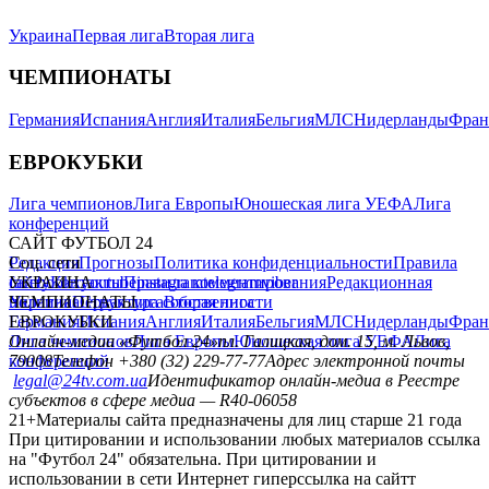
Украина
Первая лига
Вторая лига
ЧЕМПИОНАТЫ
Германия
Испания
Англия
Италия
Бельгия
МЛС
Нидерланды
Фран
ЕВРОКУБКИ
Лига чемпионов
Лига Европы
Юношеская лига УЕФА
Лига
конференций
САЙТ ФУТБОЛ 24
Редакция
Соц. сети
Прогнозы
Политика конфиденциальности
Правила
сайту
facebook
УКРАИНА
Контакты
x
youtube
Правила комментирования
instagram
telegram
viber
Редакционная
политика
Украина
ЧЕМПИОНАТЫ
Первая лига
Структура собственности
Вторая лига
Германия
ЕВРОКУБКИ
Испания
Англия
Италия
Бельгия
МЛС
Нидерланды
Фран
Лига чемпионов
Онлайн-медиа «Футбол 24»
Лига Европы
пл. Галицкая, дом. 15, м. Львов,
Юношеская лига УЕФА
Лига
конференций
79008
Телефон +380 (32) 229-77-77
Адрес электронной почты
legal@24tv.com.ua
Идентификатор онлайн-медиа в Реестре
субъектов в сфере медиа — R40-06058
21+
Материалы сайта предназначены для лиц старше 21 года
При цитировании и использовании любых материалов ссылка
на "Футбол 24" обязательна. При цитировании и
использовании в сети Интернет гиперссылка на сайтт