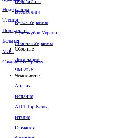
Первая лига
Нидерланды
Вторая лига
Турция
Кубок Украины
Португалия
Суперкубок Украины
Бельгия
Сборная Украины
Сборные
МЛС
Лига наций
Саудовская Аравия
ЧМ 2026
Чемпионаты
Англия
Испания
АПЛ Top News
Италия
Германия