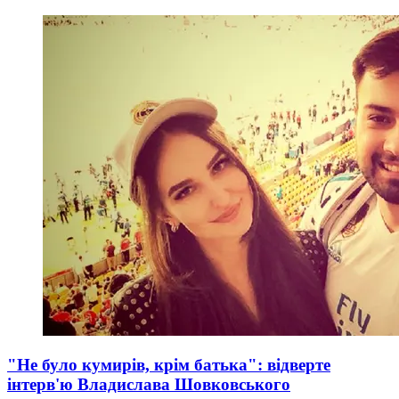
"Не було кумирів, крім батька": відверте
інтерв'ю Владислава Шовковського