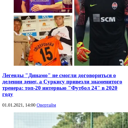
Легенды "Динамо" не смогли договориться о
делении денег, а Суркису привезли знаменитого
тренера: топ-20 интервью "Футбол 24" в 2020
году
01.01.2021, 14:00
Овертайм