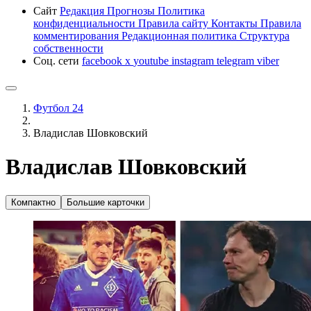
Сайт
Редакция
Прогнозы
Политика
конфиденциальности
Правила сайту
Контакты
Правила
комментирования
Редакционная политика
Структура
собственности
Соц. сети
facebook
x
youtube
instagram
telegram
viber
Футбол 24
Владислав Шовковский
Владислав Шовковский
Компактно
Большие карточки