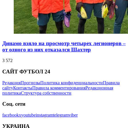
Динамо взяло на просмотр четырех легионеров –
от одного из них отказался Шахтер
3 572
САЙТ ФУТБОЛ 24
Редакция
Прогнозы
Политика конфиденциальности
Правила
сайту
Контакты
Правила комментирования
Редакционная
политика
Структура собственности
Соц. сети
facebook
x
youtube
instagram
telegram
viber
УКРАИНА