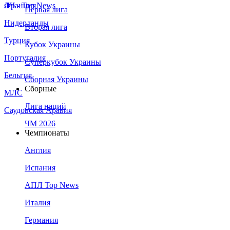
Франция
ЛЧ - Top News
Первая лига
Нидерланды
Вторая лига
Турция
Кубок Украины
Португалия
Суперкубок Украины
Бельгия
Сборная Украины
Сборные
МЛС
Лига наций
Саудовская Аравия
ЧМ 2026
Чемпионаты
Англия
Испания
АПЛ Top News
Италия
Германия