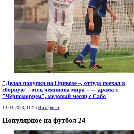
"Делал покупки на Привозе –, оттуда поехал в
сборную": отец чемпиона мира – — драма с
"Черноморцем", медовый месяц с Сабо
13.03.2023, 11:55
Интервью
Популярное на футбол 24