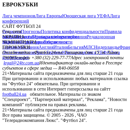
ЕВРОКУБКИ
Лига чемпионов
Лига Европы
Юношеская лига УЕФА
Лига
конференций
САЙТ ФУТБОЛ 24
Редакция
Соц. сети
Прогнозы
Политика конфиденциальности
Правила
сайту
facebook
УКРАИНА
Контакты
x
youtube
Правила комментирования
instagram
telegram
viber
Редакционная
политика
Украина
ЧЕМПИОНАТЫ
Первая лига
Структура собственности
Вторая лига
Германия
ЕВРОКУБКИ
Испания
Англия
Италия
Бельгия
МЛС
Нидерланды
Фран
Лига чемпионов
Онлайн-медиа «Футбол 24»
Лига Европы
пл. Галицкая, дом. 15, м. Львов,
Юношеская лига УЕФА
Лига
конференций
79008
Телефон +380 (32) 229-77-77
Адрес электронной почты
legal@24tv.com.ua
Идентификатор онлайн-медиа в Реестре
субъектов в сфере медиа — R40-06058
21+
Материалы сайта предназначены для лиц старше 21 года
При цитировании и использовании любых материалов ссылка
на "Футбол 24" обязательна. При цитировании и
использовании в сети Интернет гиперссылка на сайтт
football24.ua
обязательное. Материалы со знаком
"Спецпроект", "Партнерский материал", "Реклама", "Новости
компаний" публикуем на правах рекламы.
21+
Материалы сайта предназначены для лиц старше 21 года
Все права защищены. © 2005 -
2026
, ЧАО
"Телерадиокомпания Люкс". "Футбол 24".