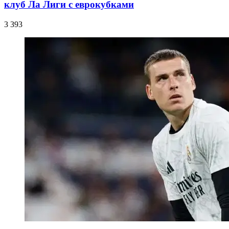
клуб Ла Лиги с еврокубками
3 393