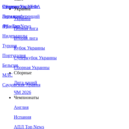
Сборная Украины
Италия
Суперкубок УЕФА
Украина
Германия
Лига конференций
Украина
Франция
ЛЧ - Top News
Первая лига
Нидерланды
Вторая лига
Турция
Кубок Украины
Португалия
Суперкубок Украины
Бельгия
Сборная Украины
Сборные
МЛС
Лига наций
Саудовская Аравия
ЧМ 2026
Чемпионаты
Англия
Испания
АПЛ Top News