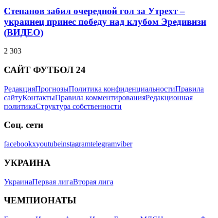
Степанов забил очередной гол за Утрехт –
украинец принес победу над клубом Эредивизи
(ВИДЕО)
2 303
САЙТ ФУТБОЛ 24
Редакция
Прогнозы
Политика конфиденциальности
Правила
сайту
Контакты
Правила комментирования
Редакционная
политика
Структура собственности
Соц. сети
facebook
x
youtube
instagram
telegram
viber
УКРАИНА
Украина
Первая лига
Вторая лига
ЧЕМПИОНАТЫ