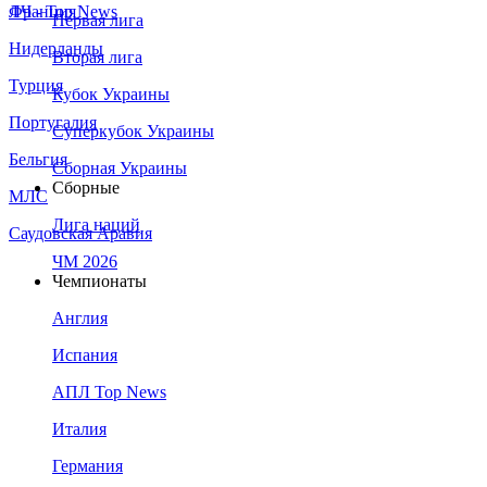
Франция
ЛЧ - Top News
Первая лига
Нидерланды
Вторая лига
Турция
Кубок Украины
Португалия
Суперкубок Украины
Бельгия
Сборная Украины
Сборные
МЛС
Лига наций
Саудовская Аравия
ЧМ 2026
Чемпионаты
Англия
Испания
АПЛ Top News
Италия
Германия