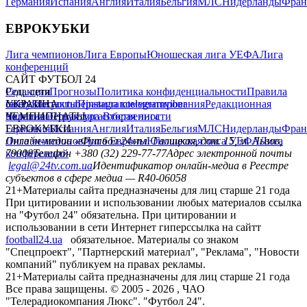
Германия
Испания
Англия
Италия
Бельгия
МЛС
Нидерланды
Фран
ЕВРОКУБКИ
Лига чемпионов
Лига Европы
Юношеская лига УЕФА
Лига
конференций
САЙТ ФУТБОЛ 24
Редакция
Соц. сети
Прогнозы
Политика конфиденциальности
Правила
сайту
facebook
УКРАИНА
Контакты
x
youtube
Правила комментирования
instagram
telegram
viber
Редакционная
политика
Украина
ЧЕМПИОНАТЫ
Первая лига
Структура собственности
Вторая лига
Германия
ЕВРОКУБКИ
Испания
Англия
Италия
Бельгия
МЛС
Нидерланды
Фран
Лига чемпионов
Онлайн-медиа «Футбол 24»
Лига Европы
пл. Галицкая, дом. 15, м. Львов,
Юношеская лига УЕФА
Лига
конференций
79008
Телефон +380 (32) 229-77-77
Адрес электронной почты
legal@24tv.com.ua
Идентификатор онлайн-медиа в Реестре
субъектов в сфере медиа — R40-06058
21+
Материалы сайта предназначены для лиц старше 21 года
При цитировании и использовании любых материалов ссылка
на "Футбол 24" обязательна. При цитировании и
использовании в сети Интернет гиперссылка на сайтт
football24.ua
обязательное. Материалы со знаком
"Спецпроект", "Партнерский материал", "Реклама", "Новости
компаний" публикуем на правах рекламы.
21+
Материалы сайта предназначены для лиц старше 21 года
Все права защищены. © 2005 -
2026
, ЧАО
"Телерадиокомпания Люкс". "Футбол 24".