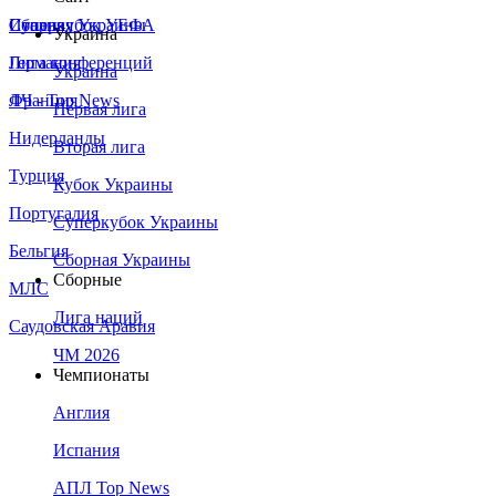
Сборная Украины
Италия
Суперкубок УЕФА
Украина
Германия
Лига конференций
Украина
Франция
ЛЧ - Top News
Первая лига
Нидерланды
Вторая лига
Турция
Кубок Украины
Португалия
Суперкубок Украины
Бельгия
Сборная Украины
Сборные
МЛС
Лига наций
Саудовская Аравия
ЧМ 2026
Чемпионаты
Англия
Испания
АПЛ Top News