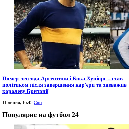
Помер легенда Аргентини і Бока Хуніорс – став
політиком після завершення кар'єри та зневажив
королеву Британії
11 липня, 16:45
Світ
Популярне на футбол 24