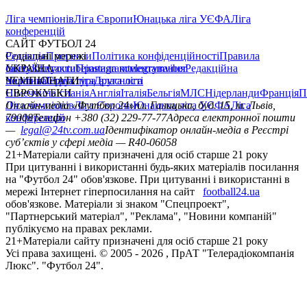
Ліга чемпіонів
Ліга Європи
Юнацька ліга УЄФА
Ліга
конференцій
САЙТ ФУТБОЛ 24
Редакція
Соціальні мережі
Прогнози
Політика конфіденційності
Правила
сайту
facebook
УКРАЇНА
Контакти
x
youtube
Правила коментування
instagram
telegram
viber
Редакційна
політика
Україна
ЧЕМПІОНАТИ
Перша ліга
Структура власності
Друга ліга
Німеччина
ЄВРОКУБКИ
Іспанія
Англія
Італія
Бельгія
МЛС
Нідерланди
Франція
П
Ліга чемпіонів
Онлайн-медіа «Футбол 24»
Ліга Європи
Юнацька ліга УЄФА
пл. Галицька, буд. 15, м. Львів,
Ліга
конференцій
79008
Телефон +380 (32) 229-77-77
Адреса електронної пошти
—
legal@24tv.com.ua
Ідентифікатор онлайн-медіа в Реєстрі
суб’єктів у сфері медіа — R40-06058
21+
Матеріали сайту призначені для осіб старше 21 року
При цитуванні і використанні будь-яких матеріалів посилання
на "Футбол 24" обов'язкове. При цитуванні і використанні в
мережі Інтернет гіперпосилання на сайт
football24.ua
обов'язкове. Матеріали зі знаком "Спецпроект",
"Партнерський матеріал", "Реклама", "Новини компаній"
публікуємо на правах реклами.
21+
Матеріали сайту призначені для осіб старше 21 року
Усi права захищенi. © 2005 -
2026
, ПрАТ "Телерадіокомпанія
Люкс". "Футбол 24".