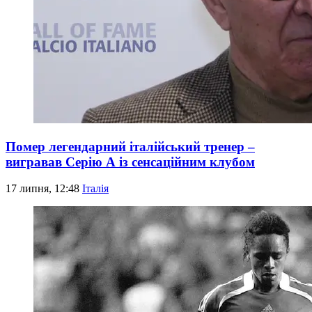
Помер легендарний італійський тренер –
вигравав Серію А із сенсаційним клубом
17 липня, 12:48
Італія