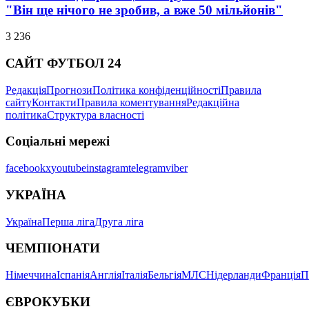
"Він ще нічого не зробив, а вже 50 мільйонів"
3 236
САЙТ ФУТБОЛ 24
Редакція
Прогнози
Політика конфіденційності
Правила
сайту
Контакти
Правила коментування
Редакційна
політика
Структура власності
Соціальні мережі
facebook
x
youtube
instagram
telegram
viber
УКРАЇНА
Україна
Перша ліга
Друга ліга
ЧЕМПІОНАТИ
Німеччина
Іспанія
Англія
Італія
Бельгія
МЛС
Нідерланди
Франція
П
ЄВРОКУБКИ