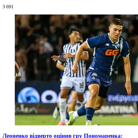
3 691
Леоненко відверто оцінив гру Пономаренка: