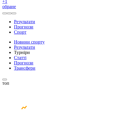
+
1
обране
Результати
Прогнози
Спорт
Новини спорту
Результати
Турніри
Статті
Прогнози
Трансфери
топ