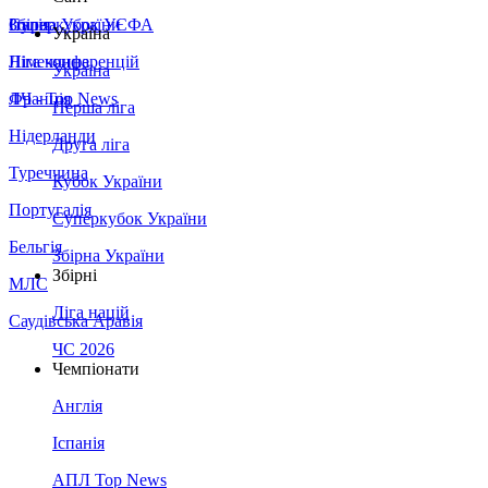
Збірна України
Італія
Суперкубок УЄФА
Україна
Німеччина
Ліга конференцій
Україна
Франція
ЛЧ - Top News
Перша ліга
Нідерланди
Друга ліга
Туреччина
Кубок України
Португалія
Суперкубок України
Бельгія
Збірна України
Збірні
МЛС
Ліга націй
Саудівська Аравія
ЧС 2026
Чемпіонати
Англія
Іспанія
АПЛ Top News