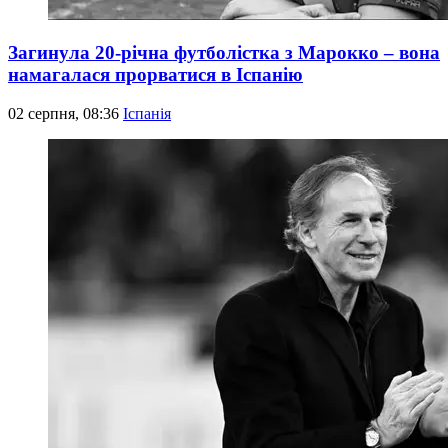
Загинула 20-річна футболістка з Марокко – вона
намагалася прорватися в Іспанію
02 серпня, 08:36
Іспанія