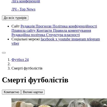
Ліга конференцій
ЛЧ - Top News
До всіх турнірів
Сайт
Редакція
Прогнози
Політика конфіденційності
Правила сайту
Контакти
Правила коментування
Редакційна політика
Структура власності
Соціальні мережі
facebook
x
youtube
instagram
telegram
viber
Футбол 24
Смерті футболістів
Смерті футболістів
Компактно
Великі картки