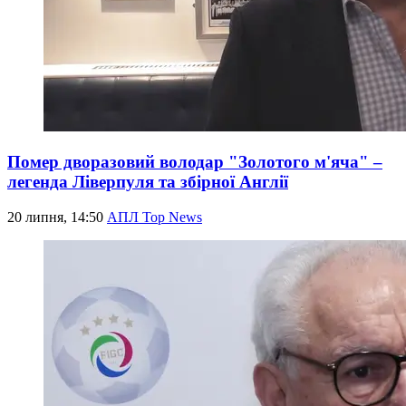
Помер дворазовий володар "Золотого м'яча" –
легенда Ліверпуля та збірної Англії
20 липня, 14:50
АПЛ Top News