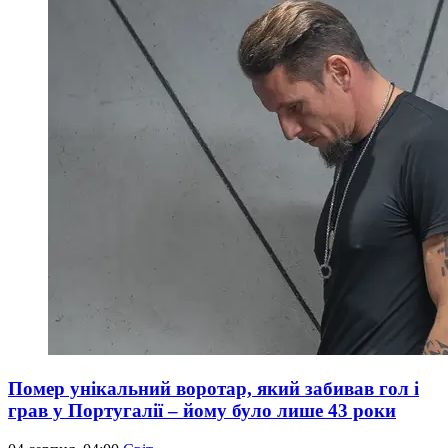
Помер унікальний воротар, який забивав гол і
грав у Португалії – йому було лише 43 роки