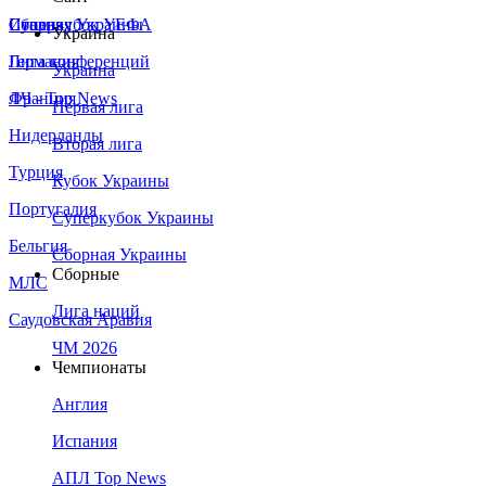
Сборная Украины
Италия
Суперкубок УЕФА
Украина
Германия
Лига конференций
Украина
Франция
ЛЧ - Top News
Первая лига
Нидерланды
Вторая лига
Турция
Кубок Украины
Португалия
Суперкубок Украины
Бельгия
Сборная Украины
Сборные
МЛС
Лига наций
Саудовская Аравия
ЧМ 2026
Чемпионаты
Англия
Испания
АПЛ Top News