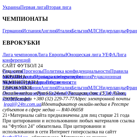
Украина
Первая лига
Вторая лига
ЧЕМПИОНАТЫ
Германия
Испания
Англия
Италия
Бельгия
МЛС
Нидерланды
Фран
ЕВРОКУБКИ
Лига чемпионов
Лига Европы
Юношеская лига УЕФА
Лига
конференций
САЙТ ФУТБОЛ 24
Редакция
Соц. сети
Прогнозы
Политика конфиденциальности
Правила
сайту
facebook
УКРАИНА
Контакты
x
youtube
Правила комментирования
instagram
telegram
viber
Редакционная
политика
Украина
ЧЕМПИОНАТЫ
Первая лига
Структура собственности
Вторая лига
Германия
ЕВРОКУБКИ
Испания
Англия
Италия
Бельгия
МЛС
Нидерланды
Фран
Лига чемпионов
Онлайн-медиа «Футбол 24»
Лига Европы
пл. Галицкая, дом. 15, м. Львов,
Юношеская лига УЕФА
Лига
конференций
79008
Телефон +380 (32) 229-77-77
Адрес электронной почты
legal@24tv.com.ua
Идентификатор онлайн-медиа в Реестре
субъектов в сфере медиа — R40-06058
21+
Материалы сайта предназначены для лиц старше 21 года
При цитировании и использовании любых материалов ссылка
на "Футбол 24" обязательна. При цитировании и
использовании в сети Интернет гиперссылка на сайтт