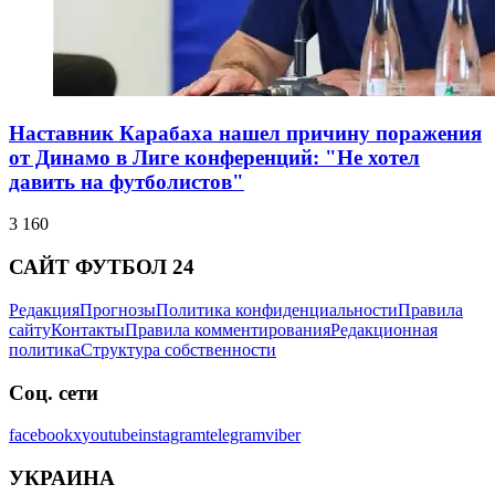
Наставник Карабаха нашел причину поражения
от Динамо в Лиге конференций: "Не хотел
давить на футболистов"
3 160
САЙТ ФУТБОЛ 24
Редакция
Прогнозы
Политика конфиденциальности
Правила
сайту
Контакты
Правила комментирования
Редакционная
политика
Структура собственности
Соц. сети
facebook
x
youtube
instagram
telegram
viber
УКРАИНА