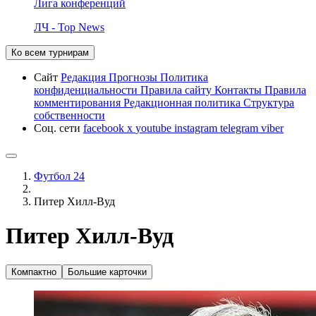
Лига конференций
ЛЧ - Top News
Ко всем турнирам
Сайт
Редакция
Прогнозы
Политика
конфиденциальности
Правила сайту
Контакты
Правила
комментирования
Редакционная политика
Структура
собственности
Соц. сети
facebook
x
youtube
instagram
telegram
viber
Футбол 24
Питер Хилл-Вуд
Питер Хилл-Вуд
Компактно
Большие карточки