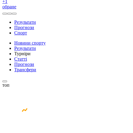
+
1
обране
Результати
Прогнози
Спорт
Новини спорту
Результати
Турніри
Статті
Прогнози
Трансфери
топ