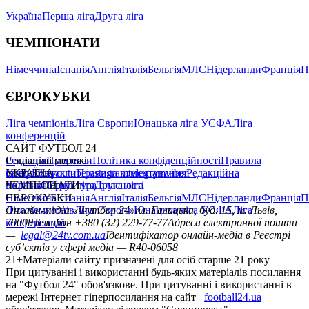
Україна
Перша ліга
Друга ліга
ЧЕМПІОНАТИ
Німеччина
Іспанія
Англія
Італія
Бельгія
МЛС
Нідерланди
Франція
П
ЄВРОКУБКИ
Ліга чемпіонів
Ліга Європи
Юнацька ліга УЄФА
Ліга
конференцій
САЙТ ФУТБОЛ 24
Редакція
Соціальні мережі
Прогнози
Політика конфіденційності
Правила
сайту
facebook
УКРАЇНА
Контакти
x
youtube
Правила коментування
instagram
telegram
viber
Редакційна
політика
Україна
ЧЕМПІОНАТИ
Перша ліга
Структура власності
Друга ліга
Німеччина
ЄВРОКУБКИ
Іспанія
Англія
Італія
Бельгія
МЛС
Нідерланди
Франція
П
Ліга чемпіонів
Онлайн-медіа «Футбол 24»
Ліга Європи
Юнацька ліга УЄФА
пл. Галицька, буд. 15, м. Львів,
Ліга
конференцій
79008
Телефон +380 (32) 229-77-77
Адреса електронної пошти
—
legal@24tv.com.ua
Ідентифікатор онлайн-медіа в Реєстрі
суб’єктів у сфері медіа — R40-06058
21+
Матеріали сайту призначені для осіб старше 21 року
При цитуванні і використанні будь-яких матеріалів посилання
на "Футбол 24" обов'язкове. При цитуванні і використанні в
мережі Інтернет гіперпосилання на сайт
football24.ua