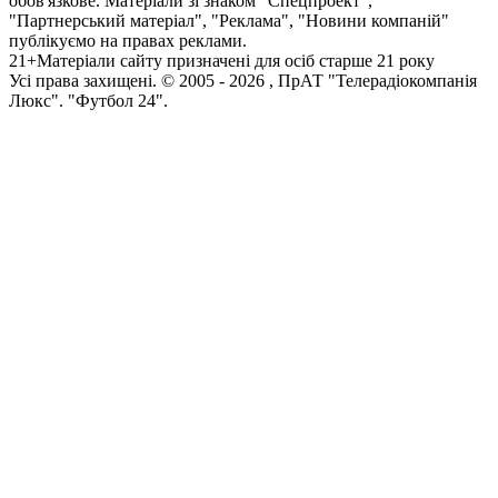
обов'язкове. Матеріали зі знаком "Спецпроект",
"Партнерський матеріал", "Реклама", "Новини компаній"
публікуємо на правах реклами.
21+
Матеріали сайту призначені для осіб старше 21 року
Усi права захищенi. © 2005 -
2026
, ПрАТ "Телерадіокомпанія
Люкс". "Футбол 24".