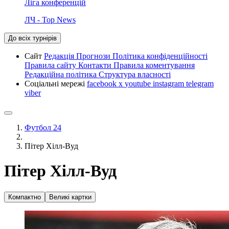
Ліга конференцій
ЛЧ - Top News
До всіх турнірів
Сайт
Редакція
Прогнози
Політика конфіденційності
Правила сайту
Контакти
Правила коментування
Редакційна політика
Структура власності
Соціальні мережі
facebook
x
youtube
instagram
telegram
viber
Футбол 24
Пітер Хілл-Вуд
Пітер Хілл-Вуд
Компактно
Великі картки