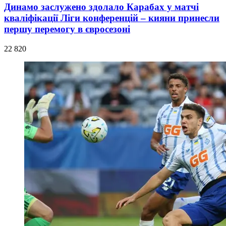
Динамо заслужено здолало Карабах у матчі
кваліфікації Ліги конференцій – кияни принесли
першу перемогу в євросезоні
22 820