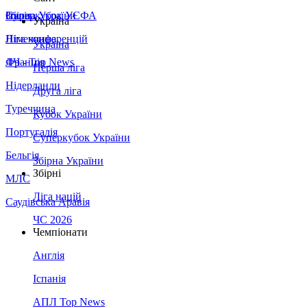
Збірна України
Італія
Суперкубок УЄФА
Україна
Німеччина
Ліга конференцій
Україна
Франція
ЛЧ - Top News
Перша ліга
Нідерланди
Друга ліга
Туреччина
Кубок України
Португалія
Суперкубок України
Бельгія
Збірна України
Збірні
МЛС
Ліга націй
Саудівська Аравія
ЧС 2026
Чемпіонати
Англія
Іспанія
АПЛ Top News