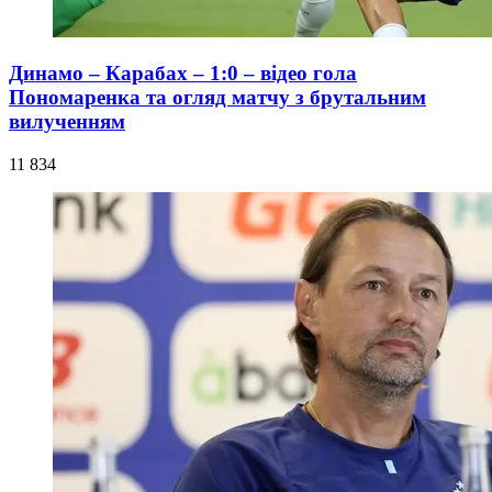
Динамо – Карабах – 1:0 – відео гола
Пономаренка та огляд матчу з брутальним
вилученням
11 834