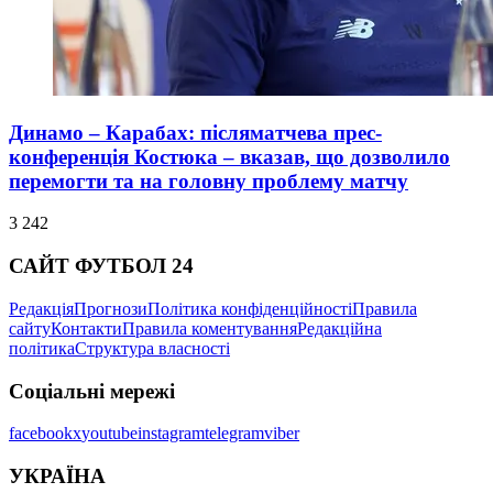
Динамо – Карабах: післяматчева прес-
конференція Костюка – вказав, що дозволило
перемогти та на головну проблему матчу
3 242
САЙТ ФУТБОЛ 24
Редакція
Прогнози
Політика конфіденційності
Правила
сайту
Контакти
Правила коментування
Редакційна
політика
Структура власності
Соціальні мережі
facebook
x
youtube
instagram
telegram
viber
УКРАЇНА