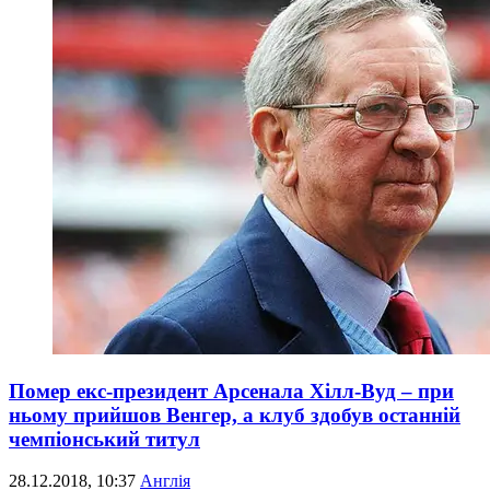
Помер екс-президент Арсенала Хілл-Вуд – при
ньому прийшов Венгер, а клуб здобув останній
чемпіонський титул
28.12.2018, 10:37
Англія