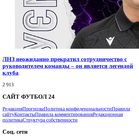
ЛНЗ неожиданно прекратил сотрудничество с
руководителем команды – он является легендой
клуба
2 913
САЙТ ФУТБОЛ 24
Редакция
Прогнозы
Политика конфиденциальности
Правила
сайту
Контакты
Правила комментирования
Редакционная
политика
Структура собственности
Соц. сети