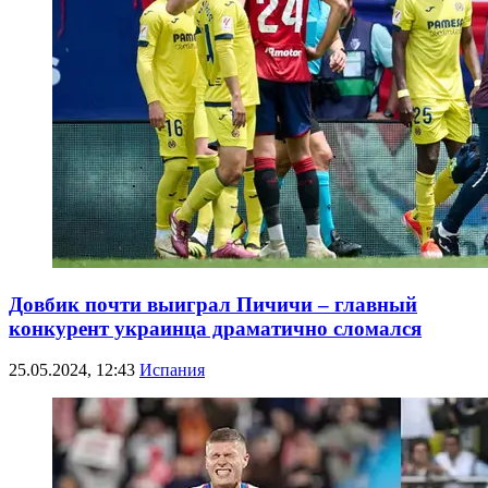
Довбик почти выиграл Пичичи – главный
конкурент украинца драматично сломался
25.05.2024, 12:43
Испания