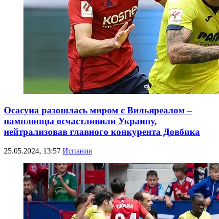
Осасуна разошлась миром с Вильяреалом –
памплонцы осчастливили Украину,
нейтрализовав главного конкурента Довбика
25.05.2024, 13:57
Испания