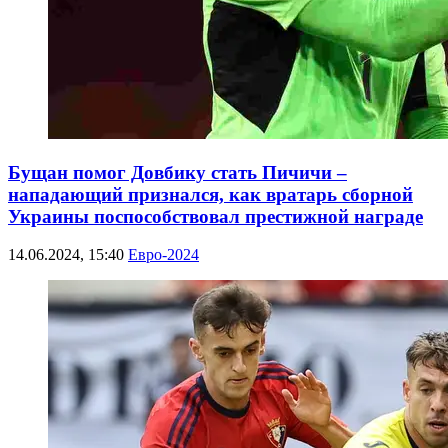
Бущан помог Довбику стать Пичичи –
нападающий признался, как вратарь сборной
Украины поспособствовал престижной награде
14.06.2024, 15:40
Евро-2024