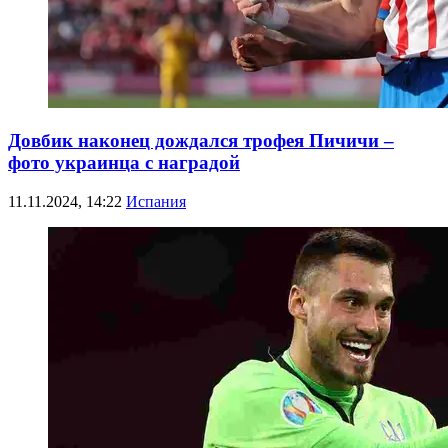
Довбик наконец дождался трофея Пичичи –
фото украинца с наградой
11.11.2024, 14:22
Испания