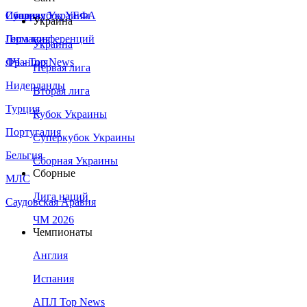
Сборная Украины
Италия
Суперкубок УЕФА
Украина
Германия
Лига конференций
Украина
Франция
ЛЧ - Top News
Первая лига
Нидерланды
Вторая лига
Турция
Кубок Украины
Португалия
Суперкубок Украины
Бельгия
Сборная Украины
Сборные
МЛС
Лига наций
Саудовская Аравия
ЧМ 2026
Чемпионаты
Англия
Испания
АПЛ Top News