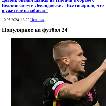
Довбик оценил шансы на Пичичи в борьбе с
Беллингемом и Левандовски: "Все говорили, что
я уже свое назабивал"
10.05.2024, 18:22
Испания
Популярное на футбол 24