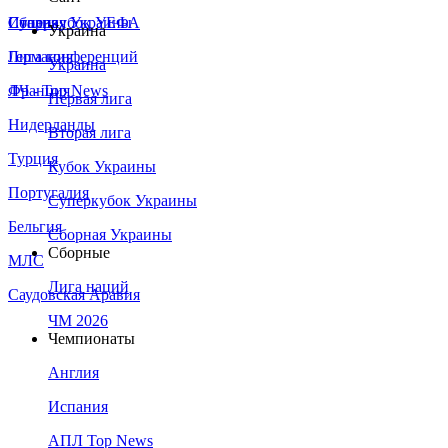
Сборная Украины
Италия
Суперкубок УЕФА
Украина
Германия
Лига конференций
Украина
Франция
ЛЧ - Top News
Первая лига
Нидерланды
Вторая лига
Турция
Кубок Украины
Португалия
Суперкубок Украины
Бельгия
Сборная Украины
Сборные
МЛС
Лига наций
Саудовская Аравия
ЧМ 2026
Чемпионаты
Англия
Испания
АПЛ Top News