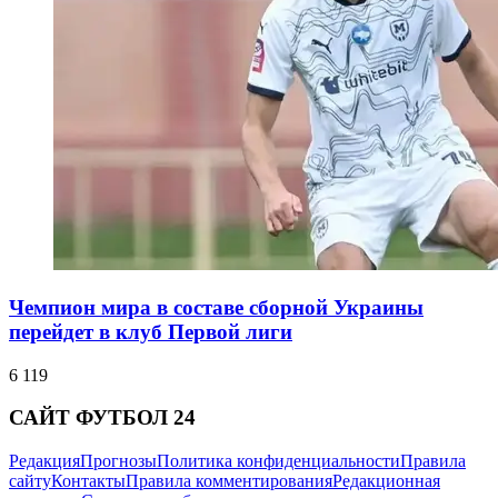
Чемпион мира в составе сборной Украины
перейдет в клуб Первой лиги
6 119
САЙТ ФУТБОЛ 24
Редакция
Прогнозы
Политика конфиденциальности
Правила
сайту
Контакты
Правила комментирования
Редакционная