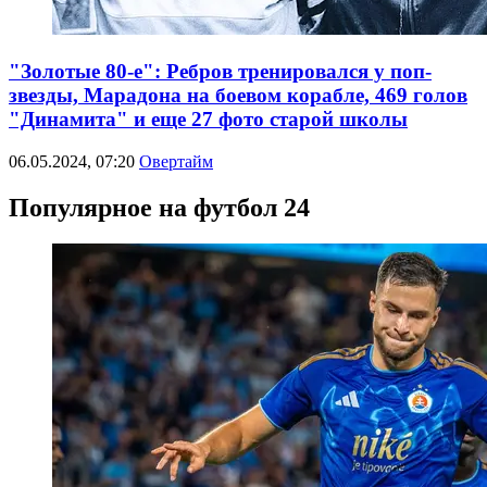
"Золотые 80-е": Ребров тренировался у поп-
звезды, Марадона на боевом корабле, 469 голов
"Динамита" и еще 27 фото старой школы
06.05.2024, 07:20
Овертайм
Популярное на футбол 24