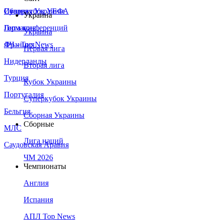
Сборная Украины
Италия
Суперкубок УЕФА
Украина
Германия
Лига конференций
Украина
Франция
ЛЧ - Top News
Первая лига
Нидерланды
Вторая лига
Турция
Кубок Украины
Португалия
Суперкубок Украины
Бельгия
Сборная Украины
Сборные
МЛС
Лига наций
Саудовская Аравия
ЧМ 2026
Чемпионаты
Англия
Испания
АПЛ Top News