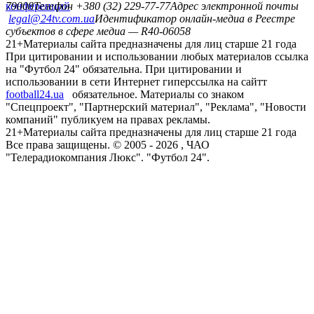
конференций
79008
Телефон +380 (32) 229-77-77
Адрес электронной почты
legal@24tv.com.ua
Идентификатор онлайн-медиа в Реестре
субъектов в сфере медиа — R40-06058
21+
Материалы сайта предназначены для лиц старше 21 года
При цитировании и использовании любых материалов ссылка
на "Футбол 24" обязательна. При цитировании и
использовании в сети Интернет гиперссылка на сайтт
football24.ua
обязательное. Материалы со знаком
"Спецпроект", "Партнерский материал", "Реклама", "Новости
компаний" публикуем на правах рекламы.
21+
Материалы сайта предназначены для лиц старше 21 года
Все права защищены. © 2005 -
2026
, ЧАО
"Телерадиокомпания Люкс". "Футбол 24".