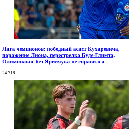
Лига чемпионов: победный асист Кухаревича,
поражение Лиона, перестрелка Буде-Глимта,
Олимпиакос без Яремчука не справился
24 318