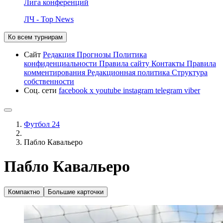
Лига конференций
ЛЧ - Top News
Ко всем турнирам
Сайт
Редакция
Прогнозы
Политика
конфиденциальности
Правила сайту
Контакты
Правила
комментирования
Редакционная политика
Структура
собственности
Соц. сети
facebook
x
youtube
instagram
telegram
viber
Футбол 24
Пабло Кавальеро
Пабло Кавальеро
Компактно
Большие карточки