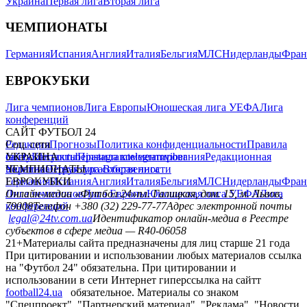
Украина
Первая лига
Вторая лига
ЧЕМПИОНАТЫ
Германия
Испания
Англия
Италия
Бельгия
МЛС
Нидерланды
Фран
ЕВРОКУБКИ
Лига чемпионов
Лига Европы
Юношеская лига УЕФА
Лига
конференций
САЙТ ФУТБОЛ 24
Редакция
Соц. сети
Прогнозы
Политика конфиденциальности
Правила
сайту
facebook
УКРАИНА
Контакты
x
youtube
Правила комментирования
instagram
telegram
viber
Редакционная
политика
Украина
ЧЕМПИОНАТЫ
Первая лига
Структура собственности
Вторая лига
Германия
ЕВРОКУБКИ
Испания
Англия
Италия
Бельгия
МЛС
Нидерланды
Фран
Лига чемпионов
Онлайн-медиа «Футбол 24»
Лига Европы
пл. Галицкая, дом. 15, м. Львов,
Юношеская лига УЕФА
Лига
конференций
79008
Телефон +380 (32) 229-77-77
Адрес электронной почты
legal@24tv.com.ua
Идентификатор онлайн-медиа в Реестре
субъектов в сфере медиа — R40-06058
21+
Материалы сайта предназначены для лиц старше 21 года
При цитировании и использовании любых материалов ссылка
на "Футбол 24" обязательна. При цитировании и
использовании в сети Интернет гиперссылка на сайтт
football24.ua
обязательное. Материалы со знаком
"Спецпроект", "Партнерский материал", "Реклама", "Новости