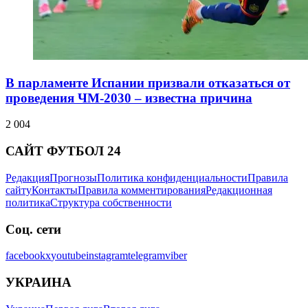
В парламенте Испании призвали отказаться от
проведения ЧМ-2030 – известна причина
2 004
САЙТ ФУТБОЛ 24
Редакция
Прогнозы
Политика конфиденциальности
Правила
сайту
Контакты
Правила комментирования
Редакционная
политика
Структура собственности
Соц. сети
facebook
x
youtube
instagram
telegram
viber
УКРАИНА