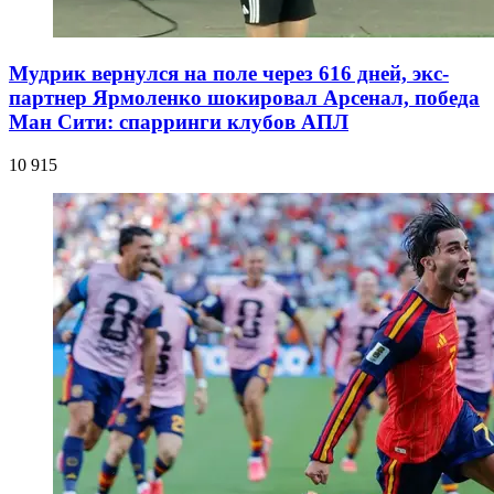
Мудрик вернулся на поле через 616 дней, экс-
партнер Ярмоленко шокировал Арсенал, победа
Ман Сити: спарринги клубов АПЛ
10 915