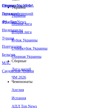
Сборная Украины
Италия
Суперкубок УЕФА
Украина
Германия
Лига конференций
Украина
Франция
ЛЧ - Top News
Первая лига
Нидерланды
Вторая лига
Турция
Кубок Украины
Португалия
Суперкубок Украины
Бельгия
Сборная Украины
Сборные
МЛС
Лига наций
Саудовская Аравия
ЧМ 2026
Чемпионаты
Англия
Испания
АПЛ Top News