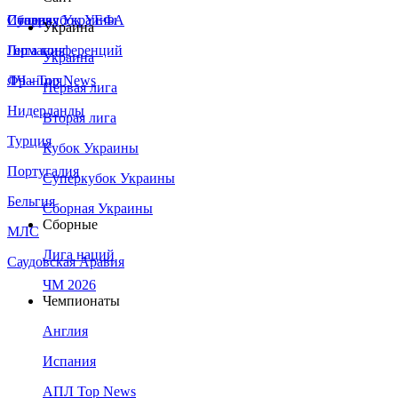
Сборная Украины
Италия
Суперкубок УЕФА
Украина
Германия
Лига конференций
Украина
Франция
ЛЧ - Top News
Первая лига
Нидерланды
Вторая лига
Турция
Кубок Украины
Португалия
Суперкубок Украины
Бельгия
Сборная Украины
Сборные
МЛС
Лига наций
Саудовская Аравия
ЧМ 2026
Чемпионаты
Англия
Испания
АПЛ Top News