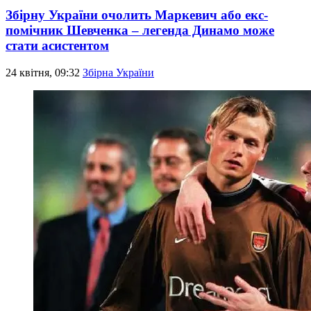
Збірну України очолить Маркевич або екс-
помічник Шевченка – легенда Динамо може
стати асистентом
24 квітня, 09:32
Збірна України