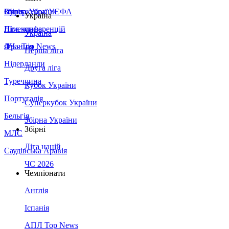
Збірна України
Італія
Суперкубок УЄФА
Україна
Німеччина
Ліга конференцій
Україна
Франція
ЛЧ - Top News
Перша ліга
Нідерланди
Друга ліга
Туреччина
Кубок України
Португалія
Суперкубок України
Бельгія
Збірна України
Збірні
МЛС
Ліга націй
Саудівська Аравія
ЧС 2026
Чемпіонати
Англія
Іспанія
АПЛ Top News