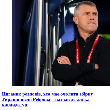
Циганик розповів, хто має очолити збірну
України після Реброва – назвав декілька
кандидатур