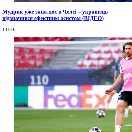
Мудрик уже запалює в Челсі – українець
відзначився ефектним асистом (ВІДЕО)
13 816