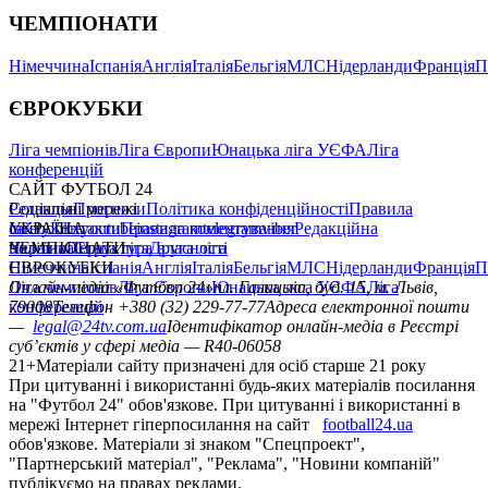
ЧЕМПІОНАТИ
Німеччина
Іспанія
Англія
Італія
Бельгія
МЛС
Нідерланди
Франція
П
ЄВРОКУБКИ
Ліга чемпіонів
Ліга Європи
Юнацька ліга УЄФА
Ліга
конференцій
САЙТ ФУТБОЛ 24
Редакція
Соціальні мережі
Прогнози
Політика конфіденційності
Правила
сайту
facebook
УКРАЇНА
Контакти
x
youtube
Правила коментування
instagram
telegram
viber
Редакційна
політика
Україна
ЧЕМПІОНАТИ
Перша ліга
Структура власності
Друга ліга
Німеччина
ЄВРОКУБКИ
Іспанія
Англія
Італія
Бельгія
МЛС
Нідерланди
Франція
П
Ліга чемпіонів
Онлайн-медіа «Футбол 24»
Ліга Європи
Юнацька ліга УЄФА
пл. Галицька, буд. 15, м. Львів,
Ліга
конференцій
79008
Телефон +380 (32) 229-77-77
Адреса електронної пошти
—
legal@24tv.com.ua
Ідентифікатор онлайн-медіа в Реєстрі
суб’єктів у сфері медіа — R40-06058
21+
Матеріали сайту призначені для осіб старше 21 року
При цитуванні і використанні будь-яких матеріалів посилання
на "Футбол 24" обов'язкове. При цитуванні і використанні в
мережі Інтернет гіперпосилання на сайт
football24.ua
обов'язкове. Матеріали зі знаком "Спецпроект",
"Партнерський матеріал", "Реклама", "Новини компаній"
публікуємо на правах реклами.