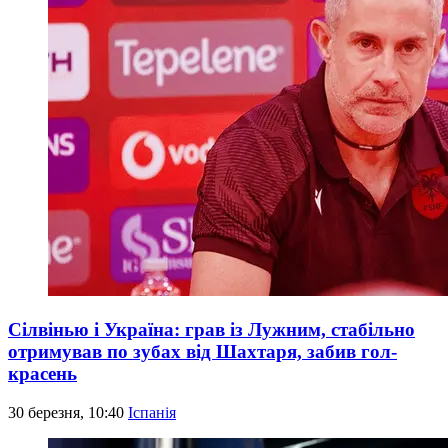
Сілвінью і Україна: грав із Лужним, стабільно
отримував по зубах від Шахтаря, забив гол-
красень
30 березня, 10:40
Іспанія