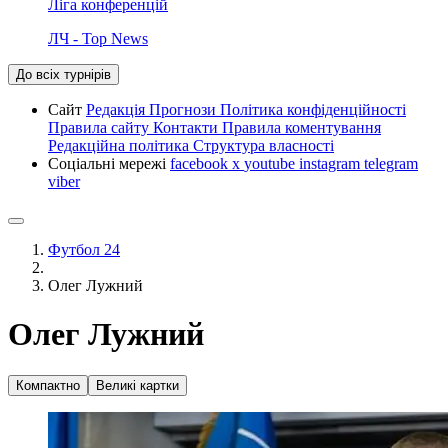
Ліга конференцій
ЛЧ - Top News
До всіх турнірів
Сайт
Редакція
Прогнози
Політика конфіденційності
Правила сайту
Контакти
Правила коментування
Редакційна політика
Структура власності
Соціальні мережі
facebook
x
youtube
instagram
telegram
viber
Футбол 24
Олег Лужний
Олег Лужний
Компактно
Великі картки