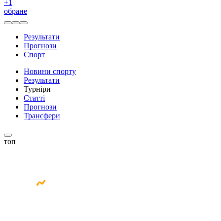
+
1
обране
Результати
Прогнози
Спорт
Новини спорту
Результати
Турніри
Статті
Прогнози
Трансфери
топ