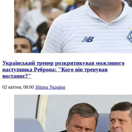
Український тренер розкритикував можливого
наступника Реброва: "Кого він тренував
востаннє?"
02 квітня, 08:00
Збірна України