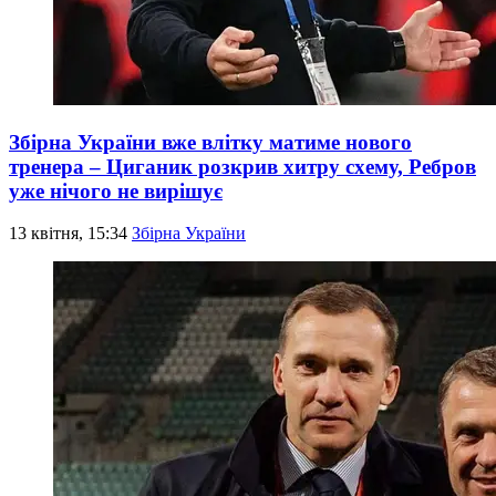
Збірна України вже влітку матиме нового
тренера – Циганик розкрив хитру схему, Ребров
уже нічого не вирішує
13 квітня, 15:34
Збірна України