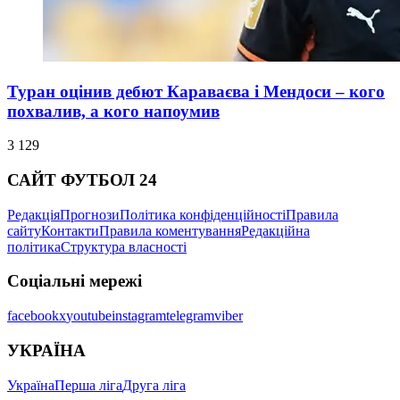
Туран оцінив дебют Караваєва і Мендоси – кого
похвалив, а кого напоумив
3 129
САЙТ ФУТБОЛ 24
Редакція
Прогнози
Політика конфіденційності
Правила
сайту
Контакти
Правила коментування
Редакційна
політика
Структура власності
Соціальні мережі
facebook
x
youtube
instagram
telegram
viber
УКРАЇНА
Україна
Перша ліга
Друга ліга