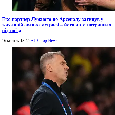
Екс-партнер Лужного по Арсеналу загинув у
жахливій автокатастрофі – його авто потрапило
під поїзд
16 квітня, 13:45
АПЛ Top News