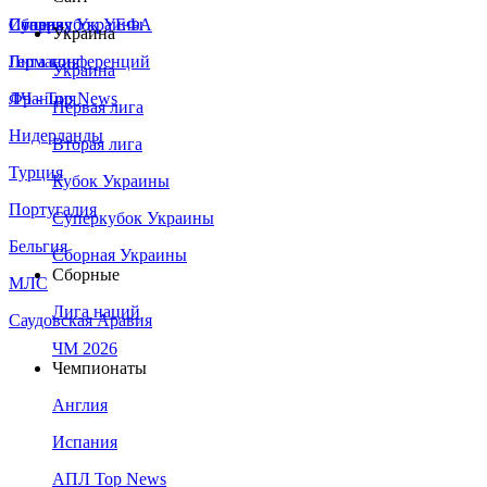
Сборная Украины
Италия
Суперкубок УЕФА
Украина
Германия
Лига конференций
Украина
Франция
ЛЧ - Top News
Первая лига
Нидерланды
Вторая лига
Турция
Кубок Украины
Португалия
Суперкубок Украины
Бельгия
Сборная Украины
Сборные
МЛС
Лига наций
Саудовская Аравия
ЧМ 2026
Чемпионаты
Англия
Испания
АПЛ Top News