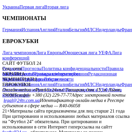
Украина
Первая лига
Вторая лига
ЧЕМПИОНАТЫ
Германия
Испания
Англия
Италия
Бельгия
МЛС
Нидерланды
Фран
ЕВРОКУБКИ
Лига чемпионов
Лига Европы
Юношеская лига УЕФА
Лига
конференций
САЙТ ФУТБОЛ 24
Редакция
Соц. сети
Прогнозы
Политика конфиденциальности
Правила
сайту
facebook
УКРАИНА
Контакты
x
youtube
Правила комментирования
instagram
telegram
viber
Редакционная
политика
Украина
ЧЕМПИОНАТЫ
Первая лига
Структура собственности
Вторая лига
Германия
ЕВРОКУБКИ
Испания
Англия
Италия
Бельгия
МЛС
Нидерланды
Фран
Лига чемпионов
Онлайн-медиа «Футбол 24»
Лига Европы
пл. Галицкая, дом. 15, м. Львов,
Юношеская лига УЕФА
Лига
конференций
79008
Телефон +380 (32) 229-77-77
Адрес электронной почты
legal@24tv.com.ua
Идентификатор онлайн-медиа в Реестре
субъектов в сфере медиа — R40-06058
21+
Материалы сайта предназначены для лиц старше 21 года
При цитировании и использовании любых материалов ссылка
на "Футбол 24" обязательна. При цитировании и
использовании в сети Интернет гиперссылка на сайтт