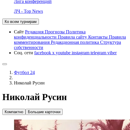
Лига конференций
ЛЧ - Top News
Ко всем турнирам
Сайт
Редакция
Прогнозы
Политика
конфиденциальности
Правила сайту
Контакты
Правила
комментирования
Редакционная политика
Структура
собственности
Соц. сети
facebook
x
youtube
instagram
telegram
viber
Футбол 24
Николай Русин
Николай Русин
Компактно
Большие карточки