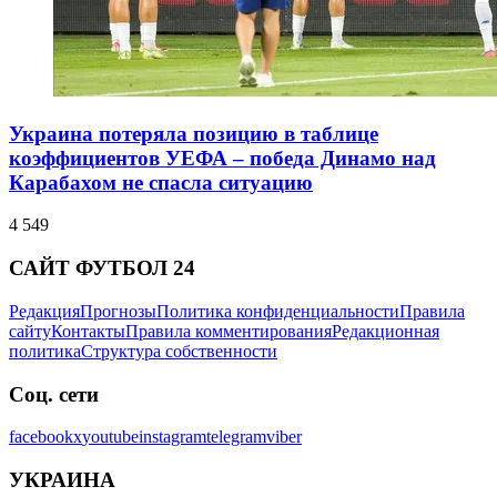
Украина потеряла позицию в таблице
коэффициентов УЕФА – победа Динамо над
Карабахом не спасла ситуацию
4 549
САЙТ ФУТБОЛ 24
Редакция
Прогнозы
Политика конфиденциальности
Правила
сайту
Контакты
Правила комментирования
Редакционная
политика
Структура собственности
Соц. сети
facebook
x
youtube
instagram
telegram
viber
УКРАИНА