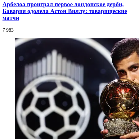
Арбелоа проиграл первое лондонское дерби,
Бавария одолела Астон Виллу: товарищеские
матчи
7 983