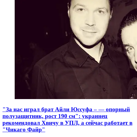
"За нас играл брат Айли Юссуфа – — опорный
полузащитник, рост 190 см": украинец
рекомендовал Хвичу в УПЛ, а сейчас работает в
"Чикаго Файр"