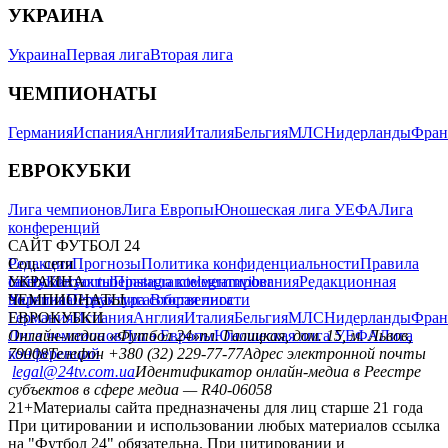
УКРАИНА
Украина
Первая лига
Вторая лига
ЧЕМПИОНАТЫ
Германия
Испания
Англия
Италия
Бельгия
МЛС
Нидерланды
Фран
ЕВРОКУБКИ
Лига чемпионов
Лига Европы
Юношеская лига УЕФА
Лига
конференций
САЙТ ФУТБОЛ 24
Редакция
Соц. сети
Прогнозы
Политика конфиденциальности
Правила
сайту
facebook
УКРАИНА
Контакты
x
youtube
Правила комментирования
instagram
telegram
viber
Редакционная
политика
Украина
ЧЕМПИОНАТЫ
Первая лига
Структура собственности
Вторая лига
Германия
ЕВРОКУБКИ
Испания
Англия
Италия
Бельгия
МЛС
Нидерланды
Фран
Лига чемпионов
Онлайн-медиа «Футбол 24»
Лига Европы
пл. Галицкая, дом. 15, м. Львов,
Юношеская лига УЕФА
Лига
конференций
79008
Телефон +380 (32) 229-77-77
Адрес электронной почты
legal@24tv.com.ua
Идентификатор онлайн-медиа в Реестре
субъектов в сфере медиа — R40-06058
21+
Материалы сайта предназначены для лиц старше 21 года
При цитировании и использовании любых материалов ссылка
на "Футбол 24" обязательна. При цитировании и