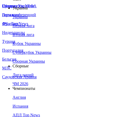
Сборная Украины
Италия
Суперкубок УЕФА
Украина
Германия
Лига конференций
Украина
Франция
ЛЧ - Top News
Первая лига
Нидерланды
Вторая лига
Турция
Кубок Украины
Португалия
Суперкубок Украины
Бельгия
Сборная Украины
Сборные
МЛС
Лига наций
Саудовская Аравия
ЧМ 2026
Чемпионаты
Англия
Испания
АПЛ Top News