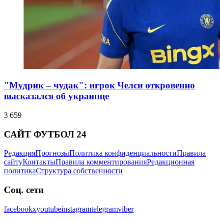
"Мудрик – чудак": игрок Челси откровенно
высказался об украинце
3 659
САЙТ ФУТБОЛ 24
Редакция
Прогнозы
Политика конфиденциальности
Правила
сайту
Контакты
Правила комментирования
Редакционная
политика
Структура собственности
Соц. сети
facebook
x
youtube
instagram
telegram
viber