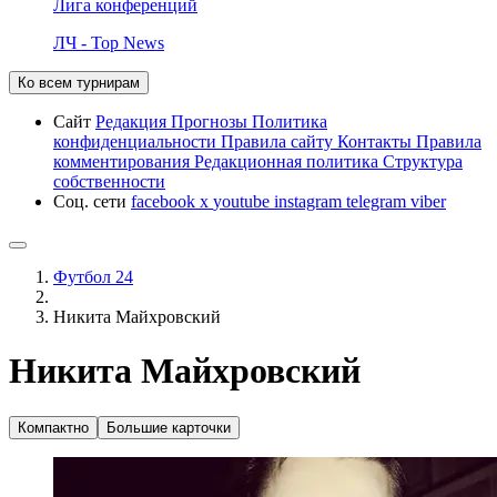
Лига конференций
ЛЧ - Top News
Ко всем турнирам
Сайт
Редакция
Прогнозы
Политика
конфиденциальности
Правила сайту
Контакты
Правила
комментирования
Редакционная политика
Структура
собственности
Соц. сети
facebook
x
youtube
instagram
telegram
viber
Футбол 24
Никита Майхровский
Никита Майхровский
Компактно
Большие карточки