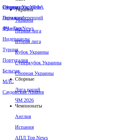
Сборная Украины
Италия
Суперкубок УЕФА
Украина
Германия
Лига конференций
Украина
Франция
ЛЧ - Top News
Первая лига
Нидерланды
Вторая лига
Турция
Кубок Украины
Португалия
Суперкубок Украины
Бельгия
Сборная Украины
Сборные
МЛС
Лига наций
Саудовская Аравия
ЧМ 2026
Чемпионаты
Англия
Испания
АПЛ Top News