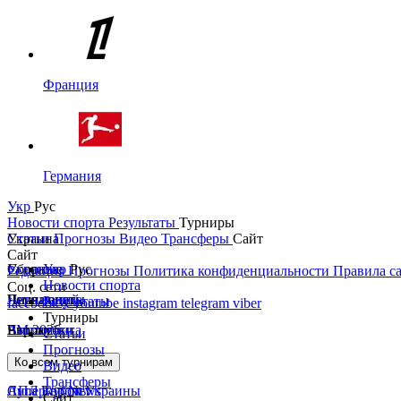
Франция
Германия
Укр
Рус
Новости спорта
Результаты
Турниры
Украина
Статьи
Прогнозы
Видео
Трансферы
Сайт
Сайт
Украина
Сборные
Укр
Рус
Редакция
Прогнозы
Политика конфиденциальности
Правила с
Новости спорта
Соц. сети
Первая лига
Лига наций
Чемпионаты
Результаты
facebook
x
youtube
instagram
telegram
viber
Турниры
Вторая лига
ЧМ 2026
Англия
Еврокубки
Статьи
Прогнозы
Кубок Украины
Испания
Лига чемпионов
Ко всем турнирам
Видео
Трансферы
Суперкубок Украины
АПЛ Top News
Лига Европы
Сайт