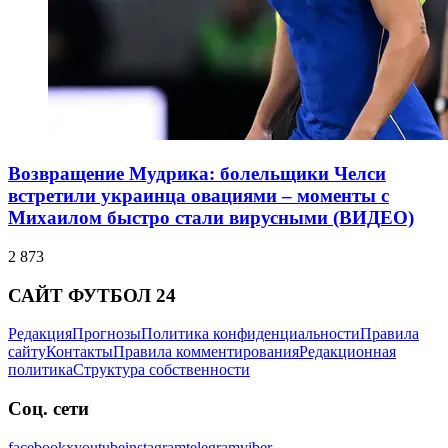
Возвращение Мудрика: болельщики Челси
встретили украинца овациями – моменты с
Михаилом быстро стали вирусными (ВИДЕО)
2 873
САЙТ ФУТБОЛ 24
Редакция
Прогнозы
Политика конфиденциальности
Правила
сайту
Контакты
Правила комментирования
Редакционная
политика
Структура собственности
Соц. сети
facebook
x
youtube
instagram
telegram
viber