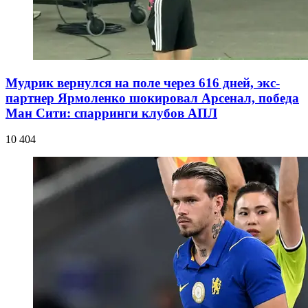
Мудрик вернулся на поле через 616 дней, экс-
партнер Ярмоленко шокировал Арсенал, победа
Ман Сити: спарринги клубов АПЛ
10 404