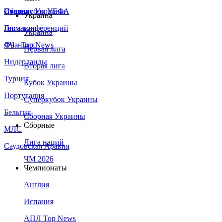
Сборная Украины
Италия
Суперкубок УЕФА
Украина
Германия
Лига конференций
Украина
Франция
ЛЧ - Top News
Первая лига
Нидерланды
Вторая лига
Турция
Кубок Украины
Португалия
Суперкубок Украины
Бельгия
Сборная Украины
Сборные
МЛС
Лига наций
Саудовская Аравия
ЧМ 2026
Чемпионаты
Англия
Испания
АПЛ Top News