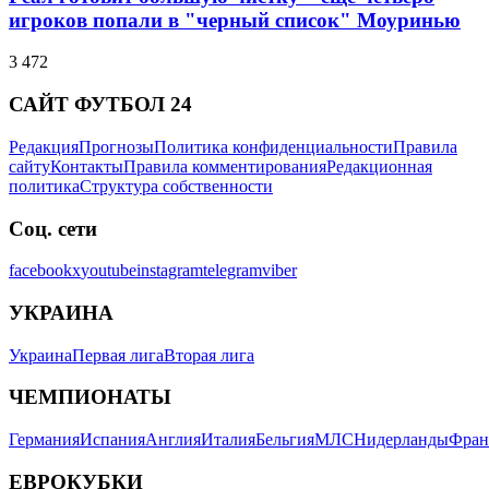
игроков попали в "черный список" Моуринью
3 472
САЙТ ФУТБОЛ 24
Редакция
Прогнозы
Политика конфиденциальности
Правила
сайту
Контакты
Правила комментирования
Редакционная
политика
Структура собственности
Соц. сети
facebook
x
youtube
instagram
telegram
viber
УКРАИНА
Украина
Первая лига
Вторая лига
ЧЕМПИОНАТЫ
Германия
Испания
Англия
Италия
Бельгия
МЛС
Нидерланды
Фран
ЕВРОКУБКИ