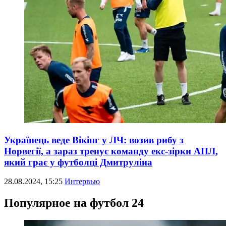
Українець веде Вікінг у ЛЧ: возив рибу з
Норвегії, а зараз тренує команду екс-зірки АПЛ,
який грає у футболці Дмитруліна
28.08.2024, 15:25
Интервью
Популярное на футбол 24