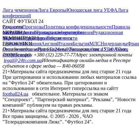
Лига чемпионов
Лига Европы
Юношеская лига УЕФА
Лига
конференций
САЙТ ФУТБОЛ 24
Редакция
Соц. сети
Прогнозы
Политика конфиденциальности
Правила
сайту
facebook
УКРАИНА
Контакты
x
youtube
Правила комментирования
instagram
telegram
viber
Редакционная
политика
Украина
ЧЕМПИОНАТЫ
Первая лига
Структура собственности
Вторая лига
Германия
ЕВРОКУБКИ
Испания
Англия
Италия
Бельгия
МЛС
Нидерланды
Фран
Лига чемпионов
Онлайн-медиа «Футбол 24»
Лига Европы
пл. Галицкая, дом. 15, м. Львов,
Юношеская лига УЕФА
Лига
конференций
79008
Телефон +380 (32) 229-77-77
Адрес электронной почты
legal@24tv.com.ua
Идентификатор онлайн-медиа в Реестре
субъектов в сфере медиа — R40-06058
21+
Материалы сайта предназначены для лиц старше 21 года
При цитировании и использовании любых материалов ссылка
на "Футбол 24" обязательна. При цитировании и
использовании в сети Интернет гиперссылка на сайтт
football24.ua
обязательное. Материалы со знаком
"Спецпроект", "Партнерский материал", "Реклама", "Новости
компаний" публикуем на правах рекламы.
21+
Материалы сайта предназначены для лиц старше 21 года
Все права защищены. © 2005 -
2026
, ЧАО
"Телерадиокомпания Люкс". "Футбол 24".