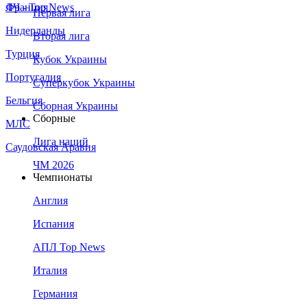
Франция
ЛЧ - Top News
Первая лига
Нидерланды
Вторая лига
Турция
Кубок Украины
Португалия
Суперкубок Украины
Бельгия
Сборная Украины
Сборные
МЛС
Лига наций
Саудовская Аравия
ЧМ 2026
Чемпионаты
Англия
Испания
АПЛ Top News
Италия
Германия