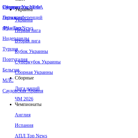
Сборная Украины
Италия
Суперкубок УЕФА
Украина
Германия
Лига конференций
Украина
Франция
ЛЧ - Top News
Первая лига
Нидерланды
Вторая лига
Турция
Кубок Украины
Португалия
Суперкубок Украины
Бельгия
Сборная Украины
Сборные
МЛС
Лига наций
Саудовская Аравия
ЧМ 2026
Чемпионаты
Англия
Испания
АПЛ Top News