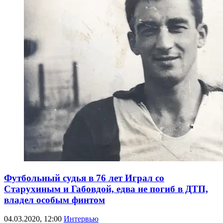
Футбольный судья в 76 лет Играл со
Старухиным и Габовдой, едва не погиб в ДТП,
владел особым финтом
04.03.2020, 12:00
Интервью