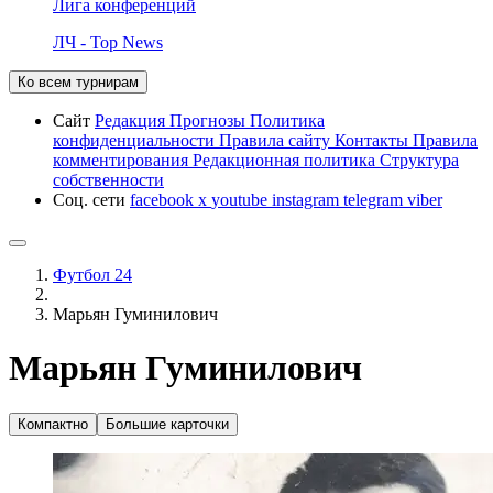
Лига конференций
ЛЧ - Top News
Ко всем турнирам
Сайт
Редакция
Прогнозы
Политика
конфиденциальности
Правила сайту
Контакты
Правила
комментирования
Редакционная политика
Структура
собственности
Соц. сети
facebook
x
youtube
instagram
telegram
viber
Футбол 24
Марьян Гуминилович
Марьян Гуминилович
Компактно
Большие карточки