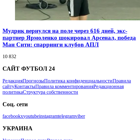
Мудрик вернулся на поле через 616 дней, экс-
партнер Ярмоленко шокировал Арсенал, победа
Ман Сити: спарринги клубов АПЛ
10 832
САЙТ ФУТБОЛ 24
Редакция
Прогнозы
Политика конфиденциальности
Правила
сайту
Контакты
Правила комментирования
Редакционная
политика
Структура собственности
Соц. сети
facebook
x
youtube
instagram
telegram
viber
УКРАИНА