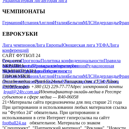
Украина
Первая лига
Вторая лига
ЧЕМПИОНАТЫ
Германия
Испания
Англия
Италия
Бельгия
МЛС
Нидерланды
Фран
ЕВРОКУБКИ
Лига чемпионов
Лига Европы
Юношеская лига УЕФА
Лига
конференций
САЙТ ФУТБОЛ 24
Редакция
Соц. сети
Прогнозы
Политика конфиденциальности
Правила
сайту
facebook
УКРАИНА
Контакты
x
youtube
Правила комментирования
instagram
telegram
viber
Редакционная
политика
Украина
ЧЕМПИОНАТЫ
Первая лига
Структура собственности
Вторая лига
Германия
ЕВРОКУБКИ
Испания
Англия
Италия
Бельгия
МЛС
Нидерланды
Фран
Лига чемпионов
Онлайн-медиа «Футбол 24»
Лига Европы
пл. Галицкая, дом. 15, м. Львов,
Юношеская лига УЕФА
Лига
конференций
79008
Телефон +380 (32) 229-77-77
Адрес электронной почты
legal@24tv.com.ua
Идентификатор онлайн-медиа в Реестре
субъектов в сфере медиа — R40-06058
21+
Материалы сайта предназначены для лиц старше 21 года
При цитировании и использовании любых материалов ссылка
на "Футбол 24" обязательна. При цитировании и
использовании в сети Интернет гиперссылка на сайтт
football24.ua
обязательное. Материалы со знаком
"Спецпроект", "Партнерский материал", "Реклама", "Новости