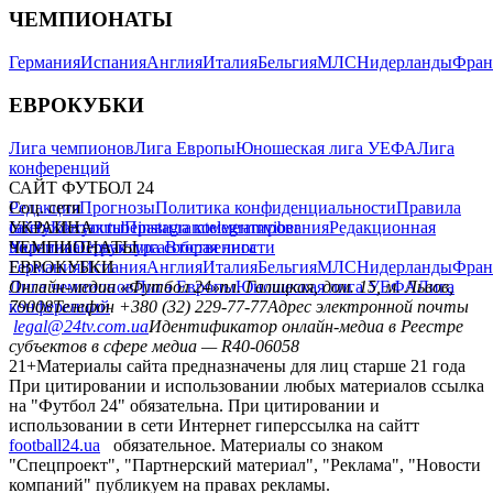
ЧЕМПИОНАТЫ
Германия
Испания
Англия
Италия
Бельгия
МЛС
Нидерланды
Фран
ЕВРОКУБКИ
Лига чемпионов
Лига Европы
Юношеская лига УЕФА
Лига
конференций
САЙТ ФУТБОЛ 24
Редакция
Соц. сети
Прогнозы
Политика конфиденциальности
Правила
сайту
facebook
УКРАИНА
Контакты
x
youtube
Правила комментирования
instagram
telegram
viber
Редакционная
политика
Украина
ЧЕМПИОНАТЫ
Первая лига
Структура собственности
Вторая лига
Германия
ЕВРОКУБКИ
Испания
Англия
Италия
Бельгия
МЛС
Нидерланды
Фран
Лига чемпионов
Онлайн-медиа «Футбол 24»
Лига Европы
пл. Галицкая, дом. 15, м. Львов,
Юношеская лига УЕФА
Лига
конференций
79008
Телефон +380 (32) 229-77-77
Адрес электронной почты
legal@24tv.com.ua
Идентификатор онлайн-медиа в Реестре
субъектов в сфере медиа — R40-06058
21+
Материалы сайта предназначены для лиц старше 21 года
При цитировании и использовании любых материалов ссылка
на "Футбол 24" обязательна. При цитировании и
использовании в сети Интернет гиперссылка на сайтт
football24.ua
обязательное. Материалы со знаком
"Спецпроект", "Партнерский материал", "Реклама", "Новости
компаний" публикуем на правах рекламы.