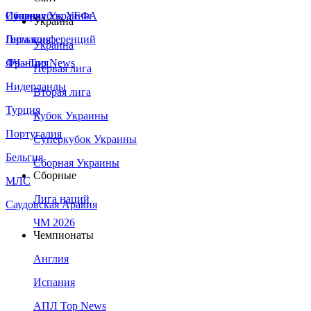
Сборная Украины
Италия
Суперкубок УЕФА
Украина
Германия
Лига конференций
Украина
Франция
ЛЧ - Top News
Первая лига
Нидерланды
Вторая лига
Турция
Кубок Украины
Португалия
Суперкубок Украины
Бельгия
Сборная Украины
Сборные
МЛС
Лига наций
Саудовская Аравия
ЧМ 2026
Чемпионаты
Англия
Испания
АПЛ Top News