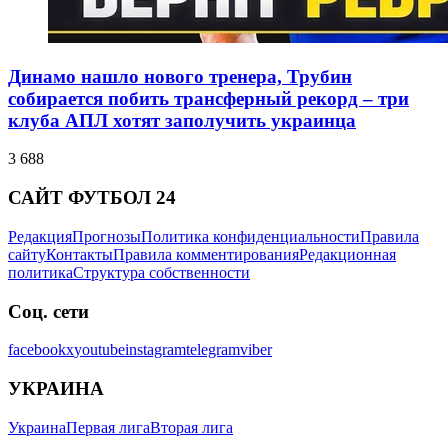
Динамо нашло нового тренера, Трубин
собирается побить трансферный рекорд – три
клуба АПЛ хотят заполучить украинца
3 688
САЙТ ФУТБОЛ 24
Редакция
Прогнозы
Политика конфиденциальности
Правила
сайту
Контакты
Правила комментирования
Редакционная
политика
Структура собственности
Соц. сети
facebook
x
youtube
instagram
telegram
viber
УКРАИНА
Украина
Первая лига
Вторая лига