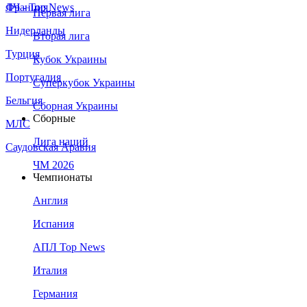
Франция
ЛЧ - Top News
Первая лига
Нидерланды
Вторая лига
Турция
Кубок Украины
Португалия
Суперкубок Украины
Бельгия
Сборная Украины
Сборные
МЛС
Лига наций
Саудовская Аравия
ЧМ 2026
Чемпионаты
Англия
Испания
АПЛ Top News
Италия
Германия