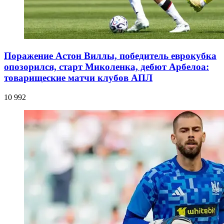
Поражение Астон Виллы, победитель еврокубка
опозорился, старт Миколенка, дебют Арбелоа:
товарищеские матчи клубов АПЛ
10 992