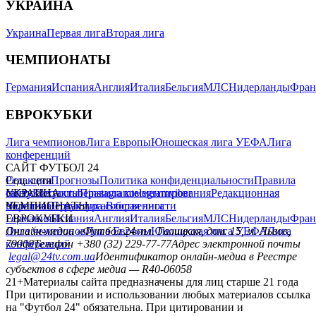
УКРАИНА
Украина
Первая лига
Вторая лига
ЧЕМПИОНАТЫ
Германия
Испания
Англия
Италия
Бельгия
МЛС
Нидерланды
Фран
ЕВРОКУБКИ
Лига чемпионов
Лига Европы
Юношеская лига УЕФА
Лига
конференций
САЙТ ФУТБОЛ 24
Редакция
Соц. сети
Прогнозы
Политика конфиденциальности
Правила
сайту
facebook
УКРАИНА
Контакты
x
youtube
Правила комментирования
instagram
telegram
viber
Редакционная
политика
Украина
ЧЕМПИОНАТЫ
Первая лига
Структура собственности
Вторая лига
Германия
ЕВРОКУБКИ
Испания
Англия
Италия
Бельгия
МЛС
Нидерланды
Фран
Лига чемпионов
Онлайн-медиа «Футбол 24»
Лига Европы
пл. Галицкая, дом. 15, м. Львов,
Юношеская лига УЕФА
Лига
конференций
79008
Телефон +380 (32) 229-77-77
Адрес электронной почты
legal@24tv.com.ua
Идентификатор онлайн-медиа в Реестре
субъектов в сфере медиа — R40-06058
21+
Материалы сайта предназначены для лиц старше 21 года
При цитировании и использовании любых материалов ссылка
на "Футбол 24" обязательна. При цитировании и