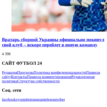
Вратарь сборной Украины официально покинул
свой клуб – вскоре перейдет в новую команду
4 398
САЙТ ФУТБОЛ 24
Редакция
Прогнозы
Политика конфиденциальности
Правила
сайту
Контакты
Правила комментирования
Редакционная
политика
Структура собственности
Соц. сети
facebook
x
youtube
instagram
telegram
viber