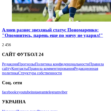
Алиев разнес звездный статус Пономаренко:
"Опомнитесь, парень еще по мячу не ударил!"
2 456
САЙТ ФУТБОЛ 24
Редакция
Прогнозы
Политика конфиденциальности
Правила
сайту
Контакты
Правила комментирования
Редакционная
политика
Структура собственности
Соц. сети
facebook
x
youtube
instagram
telegram
viber
УКРАИНА