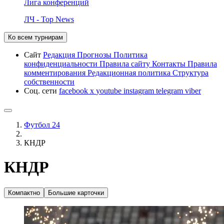
Лига конференций
ЛЧ - Top News
Ко всем турнирам
Сайт
Редакция
Прогнозы
Политика
конфиденциальности
Правила сайту
Контакты
Правила
комментирования
Редакционная политика
Структура
собственности
Соц. сети
facebook
x
youtube
instagram
telegram
viber
Футбол 24
КНДР
КНДР
Компактно
Большие карточки