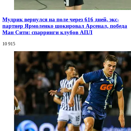
Мудрик вернулся на поле через 616 дней, экс-
партнер Ярмоленко шокировал Арсенал, победа
Ман Сити: спарринги клубов АПЛ
10 915