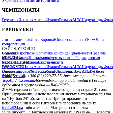
Украина
Первая лига
Вторая лига
ЧЕМПИОНАТЫ
Германия
Испания
Англия
Италия
Бельгия
МЛС
Нидерланды
Фран
ЕВРОКУБКИ
Лига чемпионов
Лига Европы
Юношеская лига УЕФА
Лига
конференций
САЙТ ФУТБОЛ 24
Редакция
Соц. сети
Прогнозы
Политика конфиденциальности
Правила
сайту
facebook
УКРАИНА
Контакты
x
youtube
Правила комментирования
instagram
telegram
viber
Редакционная
политика
Украина
ЧЕМПИОНАТЫ
Первая лига
Структура собственности
Вторая лига
Германия
ЕВРОКУБКИ
Испания
Англия
Италия
Бельгия
МЛС
Нидерланды
Фран
Лига чемпионов
Онлайн-медиа «Футбол 24»
Лига Европы
пл. Галицкая, дом. 15, м. Львов,
Юношеская лига УЕФА
Лига
конференций
79008
Телефон +380 (32) 229-77-77
Адрес электронной почты
legal@24tv.com.ua
Идентификатор онлайн-медиа в Реестре
субъектов в сфере медиа — R40-06058
21+
Материалы сайта предназначены для лиц старше 21 года
При цитировании и использовании любых материалов ссылка
на "Футбол 24" обязательна. При цитировании и
использовании в сети Интернет гиперссылка на сайтт
football24.ua
обязательное. Материалы со знаком
"Спецпроект", "Партнерский материал", "Реклама", "Новости