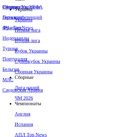
Сборная Украины
Италия
Суперкубок УЕФА
Украина
Германия
Лига конференций
Украина
Франция
ЛЧ - Top News
Первая лига
Нидерланды
Вторая лига
Турция
Кубок Украины
Португалия
Суперкубок Украины
Бельгия
Сборная Украины
Сборные
МЛС
Лига наций
Саудовская Аравия
ЧМ 2026
Чемпионаты
Англия
Испания
АПЛ Top News