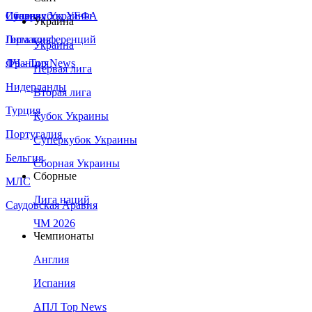
Сборная Украины
Италия
Суперкубок УЕФА
Украина
Германия
Лига конференций
Украина
Франция
ЛЧ - Top News
Первая лига
Нидерланды
Вторая лига
Турция
Кубок Украины
Португалия
Суперкубок Украины
Бельгия
Сборная Украины
Сборные
МЛС
Лига наций
Саудовская Аравия
ЧМ 2026
Чемпионаты
Англия
Испания
АПЛ Top News