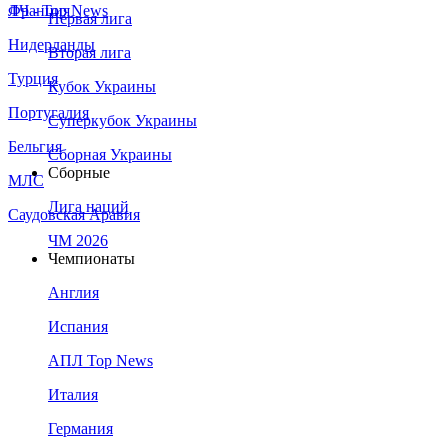
Франция
ЛЧ - Top News
Первая лига
Нидерланды
Вторая лига
Турция
Кубок Украины
Португалия
Суперкубок Украины
Бельгия
Сборная Украины
Сборные
МЛС
Лига наций
Саудовская Аравия
ЧМ 2026
Чемпионаты
Англия
Испания
АПЛ Top News
Италия
Германия