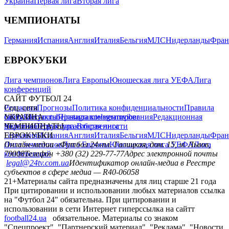
Украина
Первая лига
Вторая лига
ЧЕМПИОНАТЫ
Германия
Испания
Англия
Италия
Бельгия
МЛС
Нидерланды
Фран
ЕВРОКУБКИ
Лига чемпионов
Лига Европы
Юношеская лига УЕФА
Лига
конференций
САЙТ ФУТБОЛ 24
Редакция
Соц. сети
Прогнозы
Политика конфиденциальности
Правила
сайту
facebook
УКРАИНА
Контакты
x
youtube
Правила комментирования
instagram
telegram
viber
Редакционная
политика
Украина
ЧЕМПИОНАТЫ
Первая лига
Структура собственности
Вторая лига
Германия
ЕВРОКУБКИ
Испания
Англия
Италия
Бельгия
МЛС
Нидерланды
Фран
Лига чемпионов
Онлайн-медиа «Футбол 24»
Лига Европы
пл. Галицкая, дом. 15, м. Львов,
Юношеская лига УЕФА
Лига
конференций
79008
Телефон +380 (32) 229-77-77
Адрес электронной почты
legal@24tv.com.ua
Идентификатор онлайн-медиа в Реестре
субъектов в сфере медиа — R40-06058
21+
Материалы сайта предназначены для лиц старше 21 года
При цитировании и использовании любых материалов ссылка
на "Футбол 24" обязательна. При цитировании и
использовании в сети Интернет гиперссылка на сайтт
football24.ua
обязательное. Материалы со знаком
"Спецпроект", "Партнерский материал", "Реклама", "Новости