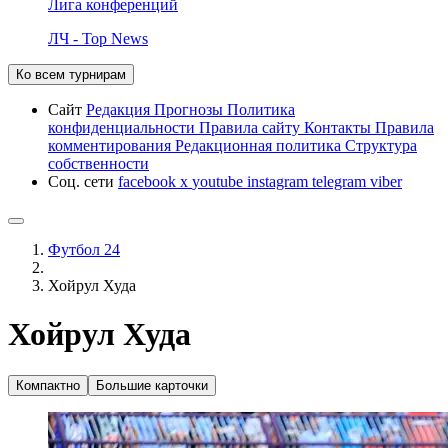
Лига конференций
ЛЧ - Top News
Ко всем турнирам
Сайт
Редакция
Прогнозы
Политика
конфиденциальности
Правила сайту
Контакты
Правила
комментирования
Редакционная политика
Структура
собственности
Соц. сети
facebook
x
youtube
instagram
telegram
viber
Футбол 24
Хойрул Худа
Хойрул Худа
Компактно
Большие карточки