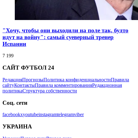
"Хочу, чтобы они выходили на поле так, будто
идут на войну": самый суеверный тренер
Испании
7 199
САЙТ ФУТБОЛ 24
Редакция
Прогнозы
Политика конфиденциальности
Правила
сайту
Контакты
Правила комментирования
Редакционная
политика
Структура собственности
Соц. сети
facebook
x
youtube
instagram
telegram
viber
УКРАИНА