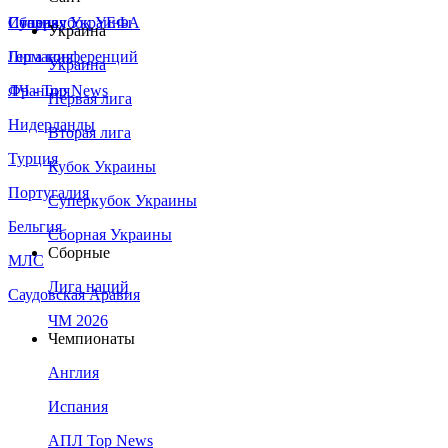
Сборная Украины
Италия
Суперкубок УЕФА
Украина
Германия
Лига конференций
Украина
Франция
ЛЧ - Top News
Первая лига
Нидерланды
Вторая лига
Турция
Кубок Украины
Португалия
Суперкубок Украины
Бельгия
Сборная Украины
Сборные
МЛС
Лига наций
Саудовская Аравия
ЧМ 2026
Чемпионаты
Англия
Испания
АПЛ Top News