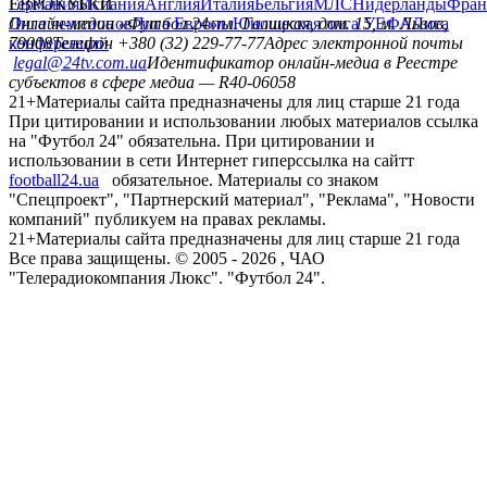
Германия
ЕВРОКУБКИ
Испания
Англия
Италия
Бельгия
МЛС
Нидерланды
Фран
Лига чемпионов
Онлайн-медиа «Футбол 24»
Лига Европы
пл. Галицкая, дом. 15, м. Львов,
Юношеская лига УЕФА
Лига
конференций
79008
Телефон +380 (32) 229-77-77
Адрес электронной почты
legal@24tv.com.ua
Идентификатор онлайн-медиа в Реестре
субъектов в сфере медиа — R40-06058
21+
Материалы сайта предназначены для лиц старше 21 года
При цитировании и использовании любых материалов ссылка
на "Футбол 24" обязательна. При цитировании и
использовании в сети Интернет гиперссылка на сайтт
football24.ua
обязательное. Материалы со знаком
"Спецпроект", "Партнерский материал", "Реклама", "Новости
компаний" публикуем на правах рекламы.
21+
Материалы сайта предназначены для лиц старше 21 года
Все права защищены. © 2005 -
2026
, ЧАО
"Телерадиокомпания Люкс". "Футбол 24".