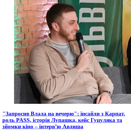
"Запросив Влада на вечерю": інсайди з Карпат,
роль PASS, історія Лупашка, кейс Гуцуляка та
зйомки кіно – інтерв’ю Авдиша