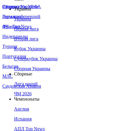
Сборная Украины
Италия
Суперкубок УЕФА
Украина
Германия
Лига конференций
Украина
Франция
ЛЧ - Top News
Первая лига
Нидерланды
Вторая лига
Турция
Кубок Украины
Португалия
Суперкубок Украины
Бельгия
Сборная Украины
Сборные
МЛС
Лига наций
Саудовская Аравия
ЧМ 2026
Чемпионаты
Англия
Испания
АПЛ Top News