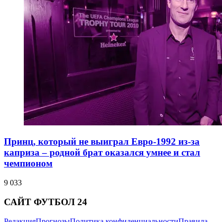
Принц, который не выиграл Евро-1992 из-за
каприза – родной брат оказался умнее и стал
чемпионом
9 033
САЙТ ФУТБОЛ 24
Редакция
Прогнозы
Политика конфиденциальности
Правила