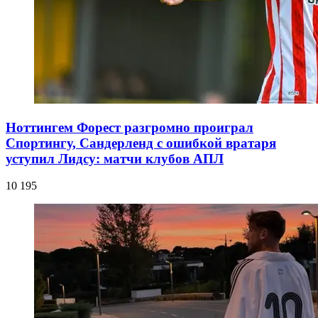
Ноттингем Форест разгромно проиграл
Спортингу, Сандерленд с ошибкой вратаря
уступил Лидсу: матчи клубов АПЛ
10 195