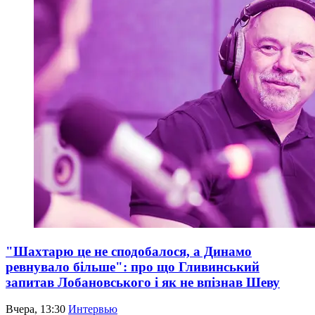
"Шахтарю це не сподобалося, а Динамо
ревнувало більше": про що Гливинський
запитав Лобановського і як не впізнав Шеву
Вчера, 13:30
Интервью