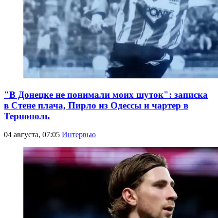
"В Донецке не понимали моих шуток": записка
в Стене плача, Пирло из Одессы и чартер в
Тернополь
04 августа, 07:05
Интервью