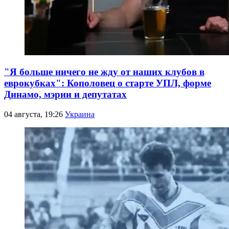
"Я больше ничего не жду от наших клубов в
еврокубках": Кополовец о старте УПЛ, форме
Динамо, мэрии и депутатах
04 августа, 19:26
Украина