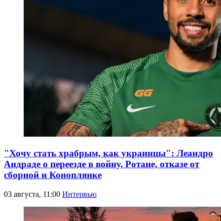
"Хочу стать храбрым, как украинцы": Леандро
Андраде о переезде в войну, Ротане, отказе от
сборной и Коноплянке
03 августа, 11:00
Интервью