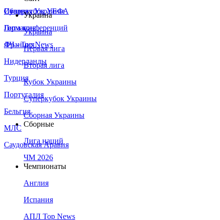
Сборная Украины
Италия
Суперкубок УЕФА
Украина
Германия
Лига конференций
Украина
Франция
ЛЧ - Top News
Первая лига
Нидерланды
Вторая лига
Турция
Кубок Украины
Португалия
Суперкубок Украины
Бельгия
Сборная Украины
Сборные
МЛС
Лига наций
Саудовская Аравия
ЧМ 2026
Чемпионаты
Англия
Испания
АПЛ Top News