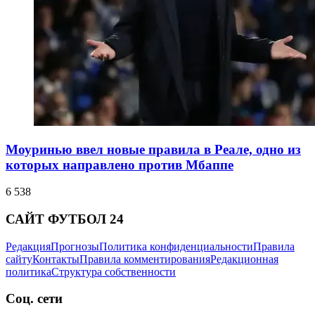
Моуринью ввел новые правила в Реале, одно из
которых направлено против Мбаппе
6 538
САЙТ ФУТБОЛ 24
Редакция
Прогнозы
Политика конфиденциальности
Правила
сайту
Контакты
Правила комментирования
Редакционная
политика
Структура собственности
Соц. сети