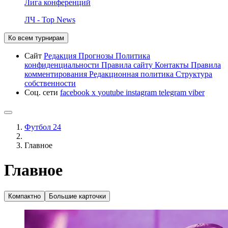
Лига конференций
ЛЧ - Top News
Ко всем турнирам
Сайт
Редакция
Прогнозы
Политика
конфиденциальности
Правила сайту
Контакты
Правила
комментирования
Редакционная политика
Структура
собственности
Соц. сети
facebook
x
youtube
instagram
telegram
viber
Футбол 24
Главное
Главное
Компактно
Большие карточки