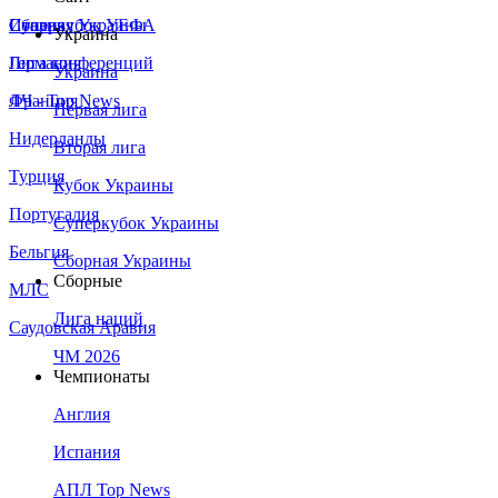
Сборная Украины
Италия
Суперкубок УЕФА
Украина
Германия
Лига конференций
Украина
Франция
ЛЧ - Top News
Первая лига
Нидерланды
Вторая лига
Турция
Кубок Украины
Португалия
Суперкубок Украины
Бельгия
Сборная Украины
Сборные
МЛС
Лига наций
Саудовская Аравия
ЧМ 2026
Чемпионаты
Англия
Испания
АПЛ Top News