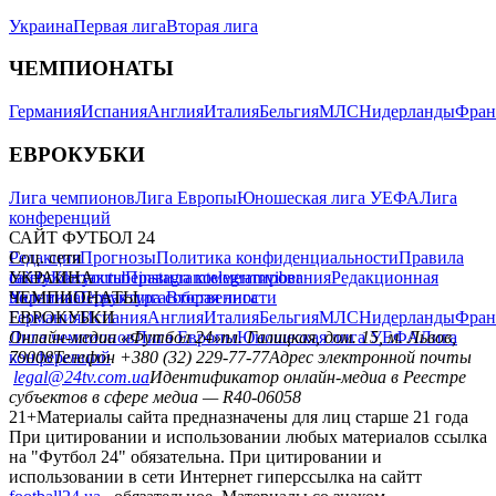
Украина
Первая лига
Вторая лига
ЧЕМПИОНАТЫ
Германия
Испания
Англия
Италия
Бельгия
МЛС
Нидерланды
Фран
ЕВРОКУБКИ
Лига чемпионов
Лига Европы
Юношеская лига УЕФА
Лига
конференций
САЙТ ФУТБОЛ 24
Редакция
Соц. сети
Прогнозы
Политика конфиденциальности
Правила
сайту
facebook
УКРАИНА
Контакты
x
youtube
Правила комментирования
instagram
telegram
viber
Редакционная
политика
Украина
ЧЕМПИОНАТЫ
Первая лига
Структура собственности
Вторая лига
Германия
ЕВРОКУБКИ
Испания
Англия
Италия
Бельгия
МЛС
Нидерланды
Фран
Лига чемпионов
Онлайн-медиа «Футбол 24»
Лига Европы
пл. Галицкая, дом. 15, м. Львов,
Юношеская лига УЕФА
Лига
конференций
79008
Телефон +380 (32) 229-77-77
Адрес электронной почты
legal@24tv.com.ua
Идентификатор онлайн-медиа в Реестре
субъектов в сфере медиа — R40-06058
21+
Материалы сайта предназначены для лиц старше 21 года
При цитировании и использовании любых материалов ссылка
на "Футбол 24" обязательна. При цитировании и
использовании в сети Интернет гиперссылка на сайтт