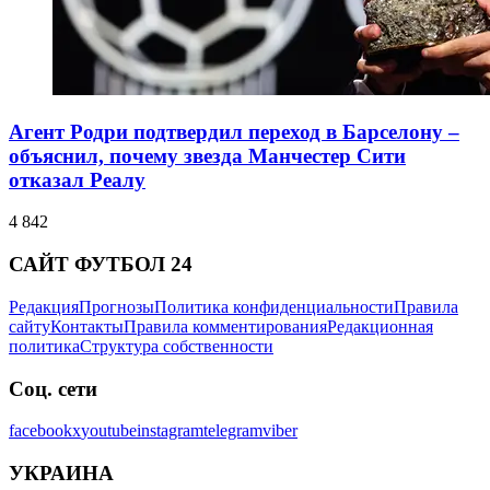
Агент Родри подтвердил переход в Барселону –
объяснил, почему звезда Манчестер Сити
отказал Реалу
4 842
САЙТ ФУТБОЛ 24
Редакция
Прогнозы
Политика конфиденциальности
Правила
сайту
Контакты
Правила комментирования
Редакционная
политика
Структура собственности
Соц. сети
facebook
x
youtube
instagram
telegram
viber
УКРАИНА