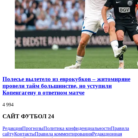
Полесье вылетело из еврокубков – житомиряне
провели тайм большинстве, но уступили
Копенгагену в ответном матче
4 994
САЙТ ФУТБОЛ 24
Редакция
Прогнозы
Политика конфиденциальности
Правила
сайту
Контакты
Правила комментирования
Редакционная