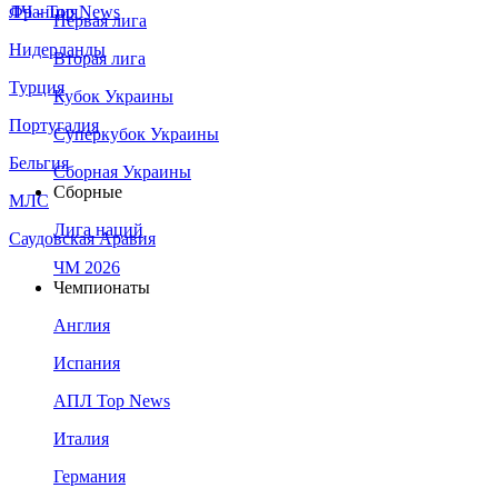
Франция
ЛЧ - Top News
Первая лига
Нидерланды
Вторая лига
Турция
Кубок Украины
Португалия
Суперкубок Украины
Бельгия
Сборная Украины
Сборные
МЛС
Лига наций
Саудовская Аравия
ЧМ 2026
Чемпионаты
Англия
Испания
АПЛ Top News
Италия
Германия