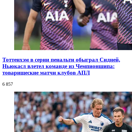
Тоттенхэм в серии пенальти обыграл Сидней,
Ньюкасл влетел команде из Чемпионшипа:
товарищеские матчи клубов АПЛ
6 857