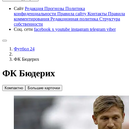
Сайт
Редакция
Прогнозы
Политика
конфиденциальности
Правила сайту
Контакты
Правила
комментирования
Редакционная политика
Структура
собственности
Соц. сети
facebook
x
youtube
instagram
telegram
viber
Футбол 24
ФК Бюдерих
ФК Бюдерих
Компактно
Большие карточки