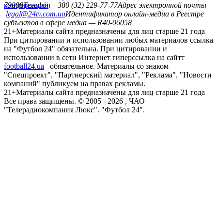
конференций
79008
Телефон +380 (32) 229-77-77
Адрес электронной почты
legal@24tv.com.ua
Идентификатор онлайн-медиа в Реестре
субъектов в сфере медиа — R40-06058
21+
Материалы сайта предназначены для лиц старше 21 года
При цитировании и использовании любых материалов ссылка
на "Футбол 24" обязательна. При цитировании и
использовании в сети Интернет гиперссылка на сайтт
football24.ua
обязательное. Материалы со знаком
"Спецпроект", "Партнерский материал", "Реклама", "Новости
компаний" публикуем на правах рекламы.
21+
Материалы сайта предназначены для лиц старше 21 года
Все права защищены. © 2005 -
2026
, ЧАО
"Телерадиокомпания Люкс". "Футбол 24".