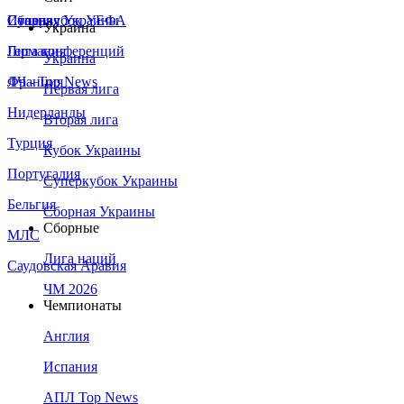
Сборная Украины
Италия
Суперкубок УЕФА
Украина
Германия
Лига конференций
Украина
Франция
ЛЧ - Top News
Первая лига
Нидерланды
Вторая лига
Турция
Кубок Украины
Португалия
Суперкубок Украины
Бельгия
Сборная Украины
Сборные
МЛС
Лига наций
Саудовская Аравия
ЧМ 2026
Чемпионаты
Англия
Испания
АПЛ Top News