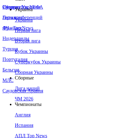
Сборная Украины
Италия
Суперкубок УЕФА
Украина
Германия
Лига конференций
Украина
Франция
ЛЧ - Top News
Первая лига
Нидерланды
Вторая лига
Турция
Кубок Украины
Португалия
Суперкубок Украины
Бельгия
Сборная Украины
Сборные
МЛС
Лига наций
Саудовская Аравия
ЧМ 2026
Чемпионаты
Англия
Испания
АПЛ Top News