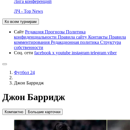
Лига конференций
ЛЧ - Top News
Ко всем турнирам
Сайт
Редакция
Прогнозы
Политика
конфиденциальности
Правила сайту
Контакты
Правила
комментирования
Редакционная политика
Структура
собственности
Соц. сети
facebook
x
youtube
instagram
telegram
viber
Футбол 24
Джон Барридж
Джон Барридж
Компактно
Большие карточки