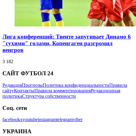
Лига конференций: Твенте запугивает Динамо 6
"сухими" голами, Копенгаген разгромил
венгров
3 182
САЙТ ФУТБОЛ 24
Редакция
Прогнозы
Политика конфиденциальности
Правила
сайту
Контакты
Правила комментирования
Редакционная
политика
Структура собственности
Соц. сети
facebook
x
youtube
instagram
telegram
viber
УКРАИНА