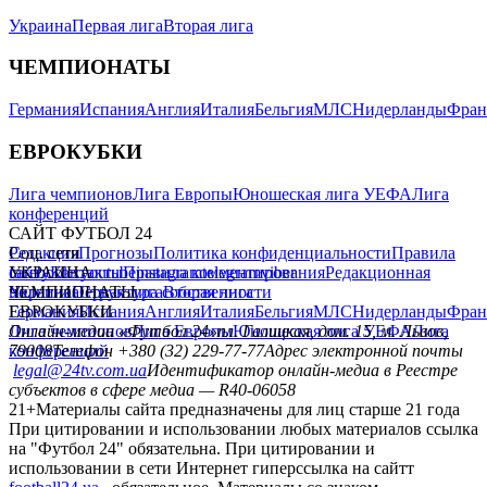
Украина
Первая лига
Вторая лига
ЧЕМПИОНАТЫ
Германия
Испания
Англия
Италия
Бельгия
МЛС
Нидерланды
Фран
ЕВРОКУБКИ
Лига чемпионов
Лига Европы
Юношеская лига УЕФА
Лига
конференций
САЙТ ФУТБОЛ 24
Редакция
Соц. сети
Прогнозы
Политика конфиденциальности
Правила
сайту
facebook
УКРАИНА
Контакты
x
youtube
Правила комментирования
instagram
telegram
viber
Редакционная
политика
Украина
ЧЕМПИОНАТЫ
Первая лига
Структура собственности
Вторая лига
Германия
ЕВРОКУБКИ
Испания
Англия
Италия
Бельгия
МЛС
Нидерланды
Фран
Лига чемпионов
Онлайн-медиа «Футбол 24»
Лига Европы
пл. Галицкая, дом. 15, м. Львов,
Юношеская лига УЕФА
Лига
конференций
79008
Телефон +380 (32) 229-77-77
Адрес электронной почты
legal@24tv.com.ua
Идентификатор онлайн-медиа в Реестре
субъектов в сфере медиа — R40-06058
21+
Материалы сайта предназначены для лиц старше 21 года
При цитировании и использовании любых материалов ссылка
на "Футбол 24" обязательна. При цитировании и
использовании в сети Интернет гиперссылка на сайтт