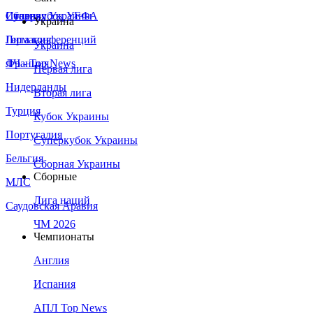
Сборная Украины
Италия
Суперкубок УЕФА
Украина
Германия
Лига конференций
Украина
Франция
ЛЧ - Top News
Первая лига
Нидерланды
Вторая лига
Турция
Кубок Украины
Португалия
Суперкубок Украины
Бельгия
Сборная Украины
Сборные
МЛС
Лига наций
Саудовская Аравия
ЧМ 2026
Чемпионаты
Англия
Испания
АПЛ Top News