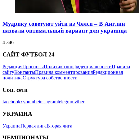
Мудрику советуют уйти из Челси – В Англии
назвали оптимальный вариант для украинца
4 346
САЙТ ФУТБОЛ 24
Редакция
Прогнозы
Политика конфиденциальности
Правила
сайту
Контакты
Правила комментирования
Редакционная
политика
Структура собственности
Соц. сети
facebook
x
youtube
instagram
telegram
viber
УКРАИНА
Украина
Первая лига
Вторая лига
ЧЕМПИОНАТЫ