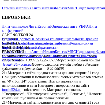
Германия
Испания
Англия
Италия
Бельгия
МЛС
Нидерланды
Фран
ЕВРОКУБКИ
Лига чемпионов
Лига Европы
Юношеская лига УЕФА
Лига
конференций
САЙТ ФУТБОЛ 24
Редакция
Соц. сети
Прогнозы
Политика конфиденциальности
Правила
сайту
facebook
УКРАИНА
Контакты
x
youtube
Правила комментирования
instagram
telegram
viber
Редакционная
политика
Украина
ЧЕМПИОНАТЫ
Первая лига
Структура собственности
Вторая лига
Германия
ЕВРОКУБКИ
Испания
Англия
Италия
Бельгия
МЛС
Нидерланды
Фран
Лига чемпионов
Онлайн-медиа «Футбол 24»
Лига Европы
пл. Галицкая, дом. 15, м. Львов,
Юношеская лига УЕФА
Лига
конференций
79008
Телефон +380 (32) 229-77-77
Адрес электронной почты
legal@24tv.com.ua
Идентификатор онлайн-медиа в Реестре
субъектов в сфере медиа — R40-06058
21+
Материалы сайта предназначены для лиц старше 21 года
При цитировании и использовании любых материалов ссылка
на "Футбол 24" обязательна. При цитировании и
использовании в сети Интернет гиперссылка на сайтт
football24.ua
обязательное. Материалы со знаком
"Спецпроект", "Партнерский материал", "Реклама", "Новости
компаний" публикуем на правах рекламы.
21+
Материалы сайта предназначены для лиц старше 21 года