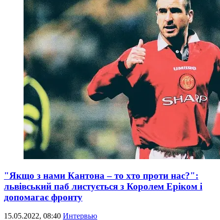
"Якщо з нами Кантона – то хто проти нас?":
львівський паб листується з Королем Еріком і
допомагає фронту
15.05.2022, 08:40
Интервью