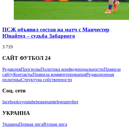
ПСЖ объявил состав на матч с Манчестер
Юнайтед – судьба Забарного
3 719
САЙТ ФУТБОЛ 24
Редакция
Прогнозы
Политика конфиденциальности
Правила
сайту
Контакты
Правила комментирования
Редакционная
политика
Структура собственности
Соц. сети
facebook
x
youtube
instagram
telegram
viber
УКРАИНА
Украина
Первая лига
Вторая лига