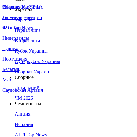
Сборная Украины
Италия
Суперкубок УЕФА
Украина
Германия
Лига конференций
Украина
Франция
ЛЧ - Top News
Первая лига
Нидерланды
Вторая лига
Турция
Кубок Украины
Португалия
Суперкубок Украины
Бельгия
Сборная Украины
Сборные
МЛС
Лига наций
Саудовская Аравия
ЧМ 2026
Чемпионаты
Англия
Испания
АПЛ Top News