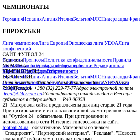
ЧЕМПИОНАТЫ
Германия
Испания
Англия
Италия
Бельгия
МЛС
Нидерланды
Фран
ЕВРОКУБКИ
Лига чемпионов
Лига Европы
Юношеская лига УЕФА
Лига
конференций
САЙТ ФУТБОЛ 24
Редакция
Соц. сети
Прогнозы
Политика конфиденциальности
Правила
сайту
facebook
УКРАИНА
Контакты
x
youtube
Правила комментирования
instagram
telegram
viber
Редакционная
политика
Украина
ЧЕМПИОНАТЫ
Первая лига
Структура собственности
Вторая лига
Германия
ЕВРОКУБКИ
Испания
Англия
Италия
Бельгия
МЛС
Нидерланды
Фран
Лига чемпионов
Онлайн-медиа «Футбол 24»
Лига Европы
пл. Галицкая, дом. 15, м. Львов,
Юношеская лига УЕФА
Лига
конференций
79008
Телефон +380 (32) 229-77-77
Адрес электронной почты
legal@24tv.com.ua
Идентификатор онлайн-медиа в Реестре
субъектов в сфере медиа — R40-06058
21+
Материалы сайта предназначены для лиц старше 21 года
При цитировании и использовании любых материалов ссылка
на "Футбол 24" обязательна. При цитировании и
использовании в сети Интернет гиперссылка на сайтт
football24.ua
обязательное. Материалы со знаком
"Спецпроект", "Партнерский материал", "Реклама", "Новости
компаний" публикуем на правах рекламы.