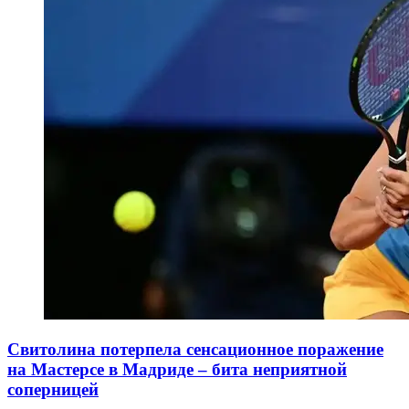
Свитолина потерпела сенсационное поражение
на Мастерсе в Мадриде – бита неприятной
соперницей