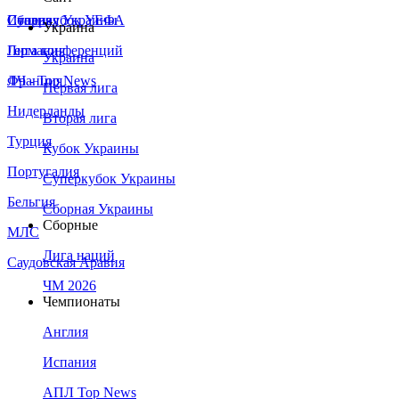
Сборная Украины
Италия
Суперкубок УЕФА
Украина
Германия
Лига конференций
Украина
Франция
ЛЧ - Top News
Первая лига
Нидерланды
Вторая лига
Турция
Кубок Украины
Португалия
Суперкубок Украины
Бельгия
Сборная Украины
Сборные
МЛС
Лига наций
Саудовская Аравия
ЧМ 2026
Чемпионаты
Англия
Испания
АПЛ Top News