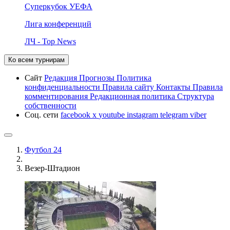
Суперкубок УЕФА
Лига конференций
ЛЧ - Top News
Ко всем турнирам
Сайт
Редакция
Прогнозы
Политика
конфиденциальности
Правила сайту
Контакты
Правила
комментирования
Редакционная политика
Структура
собственности
Соц. сети
facebook
x
youtube
instagram
telegram
viber
Футбол 24
Везер-Штадион