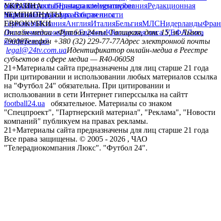
сайту
facebook
УКРАИНА
Контакты
x
youtube
Правила комментирования
instagram
telegram
viber
Редакционная
политика
Украина
ЧЕМПИОНАТЫ
Первая лига
Структура собственности
Вторая лига
Германия
ЕВРОКУБКИ
Испания
Англия
Италия
Бельгия
МЛС
Нидерланды
Фран
Лига чемпионов
Онлайн-медиа «Футбол 24»
Лига Европы
пл. Галицкая, дом. 15, м. Львов,
Юношеская лига УЕФА
Лига
конференций
79008
Телефон +380 (32) 229-77-77
Адрес электронной почты
legal@24tv.com.ua
Идентификатор онлайн-медиа в Реестре
субъектов в сфере медиа — R40-06058
21+
Материалы сайта предназначены для лиц старше 21 года
При цитировании и использовании любых материалов ссылка
на "Футбол 24" обязательна. При цитировании и
использовании в сети Интернет гиперссылка на сайтт
football24.ua
обязательное. Материалы со знаком
"Спецпроект", "Партнерский материал", "Реклама", "Новости
компаний" публикуем на правах рекламы.
21+
Материалы сайта предназначены для лиц старше 21 года
Все права защищены. © 2005 -
2026
, ЧАО
"Телерадиокомпания Люкс". "Футбол 24".