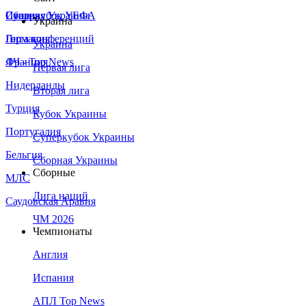
Сборная Украины
Италия
Суперкубок УЕФА
Украина
Германия
Лига конференций
Украина
Франция
ЛЧ - Top News
Первая лига
Нидерланды
Вторая лига
Турция
Кубок Украины
Португалия
Суперкубок Украины
Бельгия
Сборная Украины
Сборные
МЛС
Лига наций
Саудовская Аравия
ЧМ 2026
Чемпионаты
Англия
Испания
АПЛ Top News