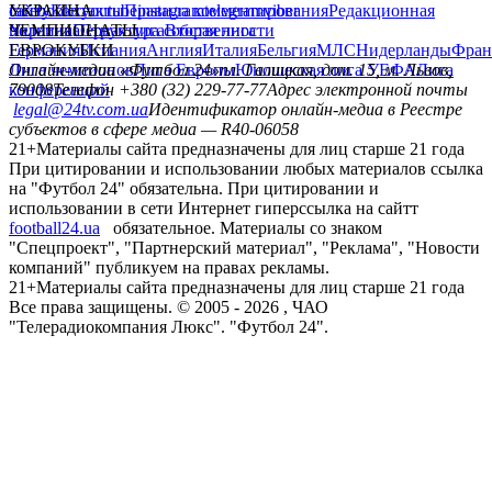
сайту
facebook
УКРАИНА
Контакты
x
youtube
Правила комментирования
instagram
telegram
viber
Редакционная
политика
Украина
ЧЕМПИОНАТЫ
Первая лига
Структура собственности
Вторая лига
Германия
ЕВРОКУБКИ
Испания
Англия
Италия
Бельгия
МЛС
Нидерланды
Фран
Лига чемпионов
Онлайн-медиа «Футбол 24»
Лига Европы
пл. Галицкая, дом. 15, м. Львов,
Юношеская лига УЕФА
Лига
конференций
79008
Телефон +380 (32) 229-77-77
Адрес электронной почты
legal@24tv.com.ua
Идентификатор онлайн-медиа в Реестре
субъектов в сфере медиа — R40-06058
21+
Материалы сайта предназначены для лиц старше 21 года
При цитировании и использовании любых материалов ссылка
на "Футбол 24" обязательна. При цитировании и
использовании в сети Интернет гиперссылка на сайтт
football24.ua
обязательное. Материалы со знаком
"Спецпроект", "Партнерский материал", "Реклама", "Новости
компаний" публикуем на правах рекламы.
21+
Материалы сайта предназначены для лиц старше 21 года
Все права защищены. © 2005 -
2026
, ЧАО
"Телерадиокомпания Люкс". "Футбол 24".