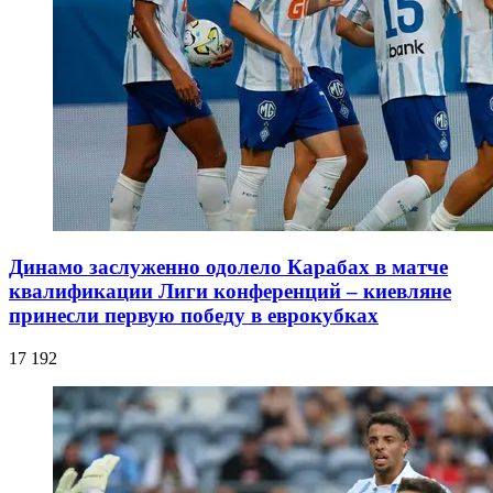
Динамо заслуженно одолело Карабах в матче
квалификации Лиги конференций – киевляне
принесли первую победу в еврокубках
17 192