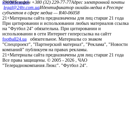
конференций
79008
Телефон +380 (32) 229-77-77
Адрес электронной почты
legal@24tv.com.ua
Идентификатор онлайн-медиа в Реестре
субъектов в сфере медиа — R40-06058
21+
Материалы сайта предназначены для лиц старше 21 года
При цитировании и использовании любых материалов ссылка
на "Футбол 24" обязательна. При цитировании и
использовании в сети Интернет гиперссылка на сайтт
football24.ua
обязательное. Материалы со знаком
"Спецпроект", "Партнерский материал", "Реклама", "Новости
компаний" публикуем на правах рекламы.
21+
Материалы сайта предназначены для лиц старше 21 года
Все права защищены. © 2005 -
2026
, ЧАО
"Телерадиокомпания Люкс". "Футбол 24".