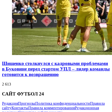
Шищенко столкнулся с кадровыми проблемами
в Буковине перед стартом УПЛ – лидер команды
готовится к возвращению
2 613
САЙТ ФУТБОЛ 24
Редакция
Прогнозы
Политика конфиденциальности
Правила
сайту
Контакты
Правила комментирования
Редакционная