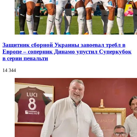
Защитник сборной Украины завоевал требл в
Европе – соперник Динамо упустил Суперкубок
в серии пенальти
14 344