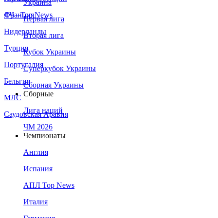
Украина
Франция
ЛЧ - Top News
Первая лига
Нидерланды
Вторая лига
Турция
Кубок Украины
Португалия
Суперкубок Украины
Бельгия
Сборная Украины
Сборные
МЛС
Лига наций
Саудовская Аравия
ЧМ 2026
Чемпионаты
Англия
Испания
АПЛ Top News
Италия