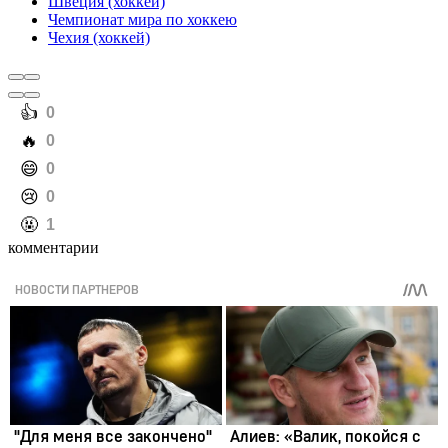
Швеция (хоккей)
Чемпионат мира по хоккею
Чехия (хоккей)
️👍
0
️🔥
0
️😄
0
️😢
0
️🤬
1
комментарии