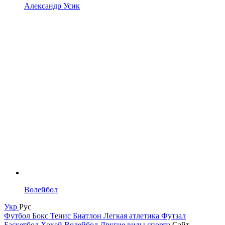
Александр Усик
Волейбол
Укр
Рус
Футбол
Бокс
Тенис
Биатлон
Легкая атлетика
Футзал
Баскетбол
Хокей
Волейбол
Другие виды спорта
Сайт