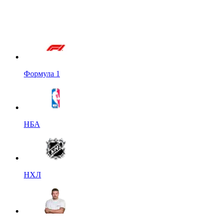
Формула 1
НБА
НХЛ