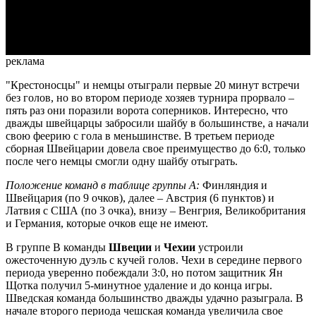
Video
реклама
"Крестоносцы" и немцы отыграли первые 20 минут встречи
без голов, но во втором периоде хозяев турнира прорвало –
пять раз они поразили ворота соперников. Интересно, что
дважды швейцарцы забросили шайбу в большинстве, а начали
свою феерию с гола в меньшинстве. В третьем периоде
сборная Швейцарии довела свое преимущество до 6:0, только
после чего немцы смогли одну шайбу отыграть.
Положение команд в таблице группы А:
Финляндия и
Швейцария (по 9 очков), далее – Австрия (6 пунктов) и
Латвия с США (по 3 очка), внизу – Венгрия, Великобритания
и Германия, которые очков еще не имеют.
В группе В команды
Швеции
и
Чехии
устроили
ожесточенную дуэль с кучей голов. Чехи в середине первого
периода уверенно побеждали 3:0, но потом защитник Ян
Щотка получил 5-минутное удаление и до конца игры.
Шведская команда большинство дважды удачно разыграла. В
начале второго периода чешская команда увеличила свое