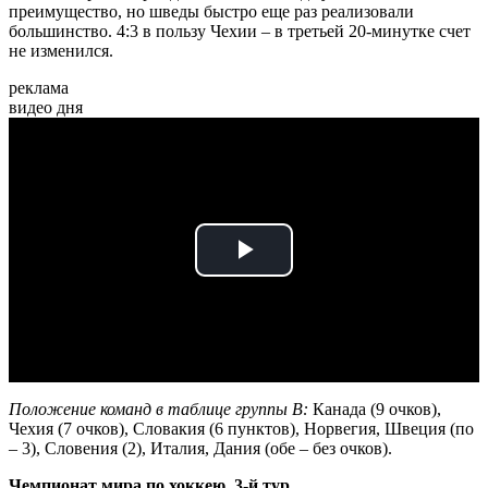
преимущество, но шведы быстро еще раз реализовали
большинство. 4:3 в пользу Чехии – в третьей 20-минутке счет
не изменился.
реклама
видео дня
Play
Video
Положение команд в таблице группы В:
Канада (9 очков),
Чехия (7 очков), Словакия (6 пунктов), Норвегия, Швеция (по
– 3), Словения (2), Италия, Дания (обе – без очков).
Чемпионат мира по хоккею, 3-й тур