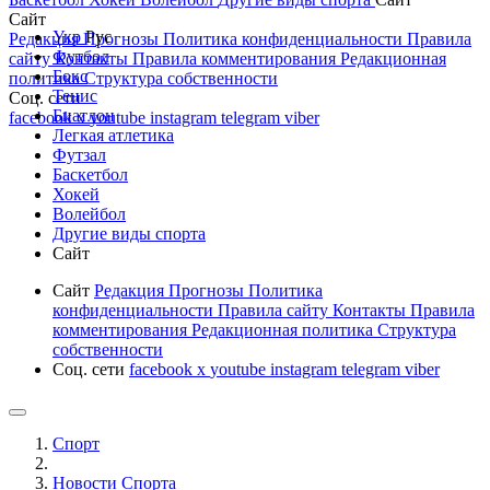
Сайт
Укр
Рус
Редакция
Прогнозы
Политика конфиденциальности
Правила
Футбол
сайту
Контакты
Правила комментирования
Редакционная
Бокс
политика
Структура собственности
Тенис
Соц. сети
Биатлон
facebook
x
youtube
instagram
telegram
viber
Легкая атлетика
Футзал
Баскетбол
Хокей
Волейбол
Другие виды спорта
Сайт
Сайт
Редакция
Прогнозы
Политика
конфиденциальности
Правила сайту
Контакты
Правила
комментирования
Редакционная политика
Структура
собственности
Соц. сети
facebook
x
youtube
instagram
telegram
viber
Спорт
Новости Cпорта