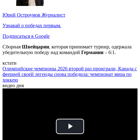
Юрий Остроумов
Журналист
Узнавай о победах первым.
Подписаться в Google
Сборная
Швейцарии
, которая принимает турнир, одержала
убедительную победу над командой
Германии
– 6:1.
кстати
Олимпийские чемпионы 2026 второй раз проиграли, Канада с
феерией своей легенды снова победила: чемпионат мира по
хоккею
видео дня
Play