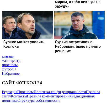
главная
матч-центр
прогнозы
футбол +
Избранное
САЙТ ФУТБОЛ 24
Редакция
Прогнозы
Политика конфиденциальности
Правила
сайту
Контакты
Правила комментирования
Редакционная
политика
Структура собственности