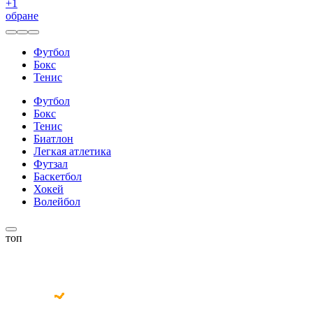
+
1
обране
Футбол
Бокс
Тенис
Футбол
Бокс
Тенис
Биатлон
Легкая атлетика
Футзал
Баскетбол
Хокей
Волейбол
топ