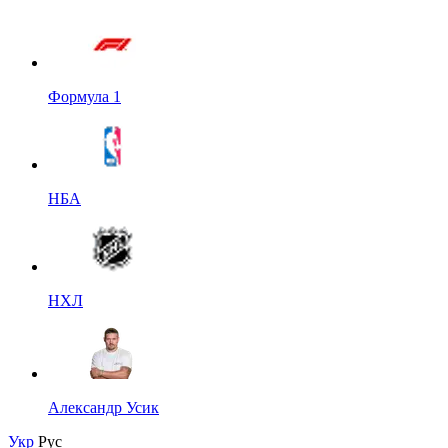
Формула 1
НБА
НХЛ
Александр Усик
Укр
Рус