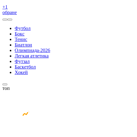
+
1
обране
Футбол
Бокс
Тенис
Биатлон
Олимпиада-2026
Легкая атлетика
Футзал
Баскетбол
Хокей
топ