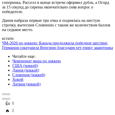
соперника. Расселл в конце встречи оформил дубль, а Огорд
за 15 секунд до сирены окончательно сняв вопрос о
победителе.
Дания набрала первые три очка и поднялась на шестую
строчку, вытеснив Словению с таким же количеством баллов
на седьмое место.
кстати
ЧМ-2026 по хоккею: Канада продолжила победное шествие,
Германия сокрушила Венгрию благодаря хет-трику защитника
Читайте еще
:
Чемпионат мира по хоккею
США (хоккей)
Дания (хоккей)
Словения (хоккей)
Хокей
Латвия (хоккей)
️👍
0
️🔥
2