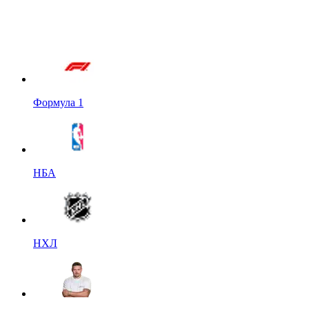
Формула 1
НБА
НХЛ