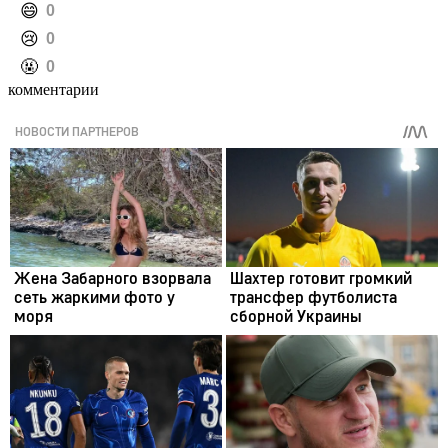
️😄
0
️😢
0
️🤬
0
комментарии