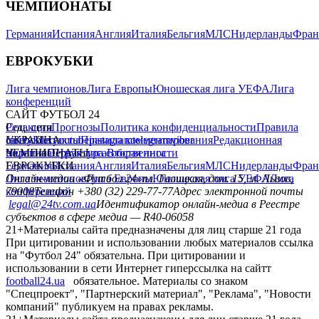
ЧЕМПИОНАТЫ
Германия
Испания
Англия
Италия
Бельгия
МЛС
Нидерланды
Фран
ЕВРОКУБКИ
Лига чемпионов
Лига Европы
Юношеская лига УЕФА
Лига
конференций
САЙТ ФУТБОЛ 24
Редакция
Соц. сети
Прогнозы
Политика конфиденциальности
Правила
сайту
facebook
УКРАИНА
Контакты
x
youtube
Правила комментирования
instagram
telegram
viber
Редакционная
политика
Украина
ЧЕМПИОНАТЫ
Первая лига
Структура собственности
Вторая лига
Германия
ЕВРОКУБКИ
Испания
Англия
Италия
Бельгия
МЛС
Нидерланды
Фран
Лига чемпионов
Онлайн-медиа «Футбол 24»
Лига Европы
пл. Галицкая, дом. 15, м. Львов,
Юношеская лига УЕФА
Лига
конференций
79008
Телефон +380 (32) 229-77-77
Адрес электронной почты
legal@24tv.com.ua
Идентификатор онлайн-медиа в Реестре
субъектов в сфере медиа — R40-06058
21+
Материалы сайта предназначены для лиц старше 21 года
При цитировании и использовании любых материалов ссылка
на "Футбол 24" обязательна. При цитировании и
использовании в сети Интернет гиперссылка на сайтт
football24.ua
обязательное. Материалы со знаком
"Спецпроект", "Партнерский материал", "Реклама", "Новости
компаний" публикуем на правах рекламы.