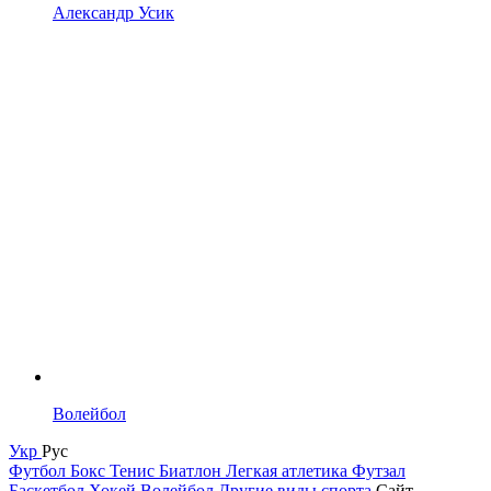
Александр Усик
Волейбол
Укр
Рус
Футбол
Бокс
Тенис
Биатлон
Легкая атлетика
Футзал
Баскетбол
Хокей
Волейбол
Другие виды спорта
Сайт