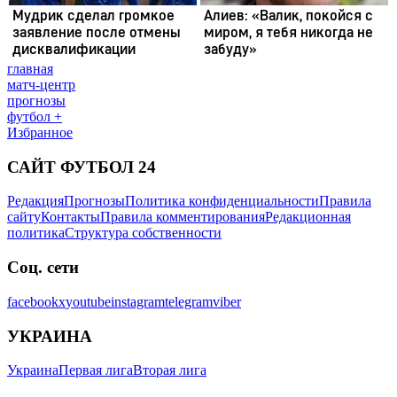
главная
матч-центр
прогнозы
футбол +
Избранное
САЙТ ФУТБОЛ 24
Редакция
Прогнозы
Политика конфиденциальности
Правила
сайту
Контакты
Правила комментирования
Редакционная
политика
Структура собственности
Соц. сети
facebook
x
youtube
instagram
telegram
viber
УКРАИНА
Украина
Первая лига
Вторая лига