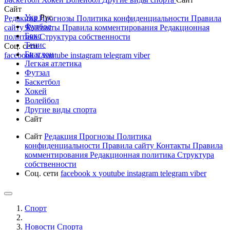
Сайт
Укр
Рус
Редакция
Прогнозы
Политика конфиденциальности
Правила
Футбол
сайту
Контакты
Правила комментирования
Редакционная
Бокс
политика
Структура собственности
Тенис
Соц. сети
Биатлон
facebook
x
youtube
instagram
telegram
viber
Легкая атлетика
Футзал
Баскетбол
Хокей
Волейбол
Другие виды спорта
Сайт
Сайт
Редакция
Прогнозы
Политика
конфиденциальности
Правила сайту
Контакты
Правила
комментирования
Редакционная политика
Структура
собственности
Соц. сети
facebook
x
youtube
instagram
telegram
viber
Спорт
Новости Cпорта