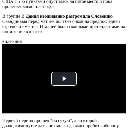
США с 5-ю пунктами опустилась на пятое место и пока
пролетает мимо плей-офф.
В группе В
Дания неожиданно разгромила Словению
.
Скандинавы перед матчем шли без очков на предпоследней
строчке и вместе с Италией были главными претендентами на
понижение в классе.
видео дня
Play
Video
Первый период прошел "на сухую", а во второй
двадцатиминутке датчане смогли дважды пробить оборону