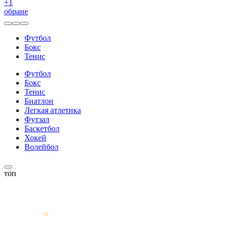
+
1
обране
Футбол
Бокс
Тенис
Футбол
Бокс
Тенис
Биатлон
Легкая атлетика
Футзал
Баскетбол
Хокей
Волейбол
топ